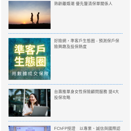
熟齡離婚潮 優先釐清保單關係人
好險網，準客戶生態圈 - 預測保戶保
險興趣及投保熱度
台壽推單身女性保險顧問服務 提4大
投保攻略
FChFP授證 以專業、誠信與國際認