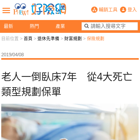
老人一倒臥床7年 從4大死亡類型規劃
輔銷工具
登入
最新
熱門
產業
目前位置 >
首頁
>
退休先準備
>
財富規劃
>
保險規劃
新聞觀點
業務交流
好險懂生活
好險談健康
2019/04/08
退休先準備
好險學堂
輔銷工具
活動專區
老人一倒臥床7年 從4大死亡
類型規劃保單