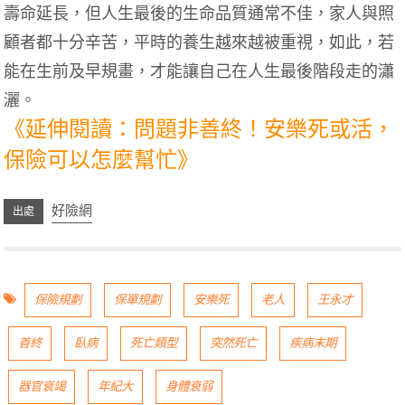
壽命延長，但人生最後的生命品質通常不佳，家人與照
顧者都十分辛苦，平時的養生越來越被重視，如此，若
能在生前及早規畫，才能讓自己在人生最後階段走的瀟
灑。
《延伸閱讀：問題非善終！安樂死或活，
保險可以怎麼幫忙》
好險網
保險規劃
保單規劃
安樂死
老人
王永才
善終
臥病
死亡類型
突然死亡
疾病末期
器官衰竭
年紀大
身體衰弱