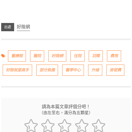
好險網
醫療險
醫院
好險網
住院
羽聞
費用
好險就是高手
部分負擔
醫學中心
升級
掛號費
請為本篇文章評個分吧！
（由左至右，滿分為五顆星）