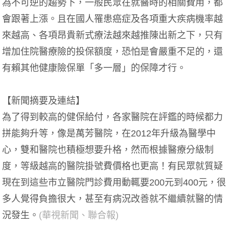
為不可逆的趨勢下，一般民眾在就醫時的相關費用，都
會跟著上漲。且在國人罹患癌症及各項重大疾病機率越
來越高、各項昂貴新式療法越來越推陳出新之下，只有
增加住院醫療險的投保額度，恐怕是會嚴重不足的，還
有賴其他健康險保單「多一層」的保障才行。
【新聞摘要及連結】
為了得到較高的健保給付，各家醫院在評鑑的時候都力
拼能夠升等，像是萬芳醫院，在2012年升級為醫學中
心，雙和醫院也積極想要升格，然而根據醫療分級制
度，等級越高的醫院掛號費價格也更高！有民眾就質疑
現在到這些市立醫院門診費用動輒要200元到400元，很
多人覺得負擔很大，甚至有病況改善就不繼續就醫的情
況發生。
(
華視新聞
、
聯合報
)