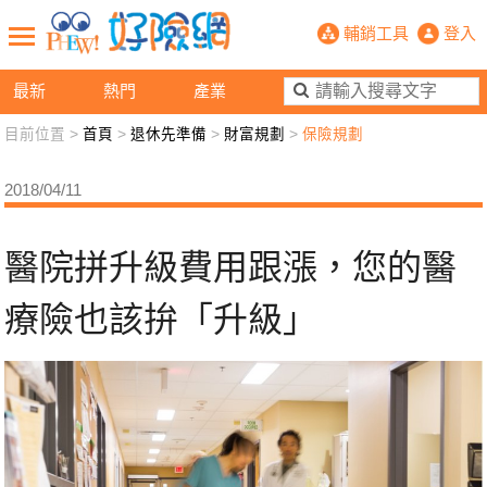
醫院拼升級費用跟漲，您的醫療險也該
輔銷工具
登入
最新
熱門
產業
目前位置 >
首頁
>
退休先準備
>
財富規劃
>
保險規劃
新聞觀點
業務交流
好險懂生活
好險談健康
2018/04/11
退休先準備
好險學堂
輔銷工具
活動專區
醫院拼升級費用跟漲，您的醫
療險也該拚「升級」