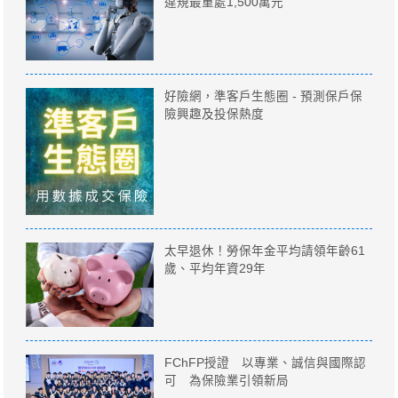
違規最重處1,500萬元
好險網，準客戶生態圈 - 預測保戶保
險興趣及投保熱度
太早退休！勞保年金平均請領年齡61
歲、平均年資29年
FChFP授證 以專業、誠信與國際認
可 為保險業引領新局