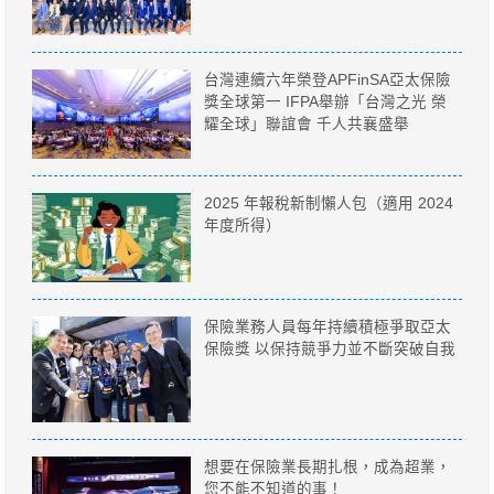
台灣連續六年榮登APFinSA亞太保險
獎全球第一 IFPA舉辦「台灣之光 榮
耀全球」聯誼會 千人共襄盛舉
2025 年報稅新制懶人包（適用 2024
年度所得）
保險業務人員每年持續積極爭取亞太
保險獎 以保持競爭力並不斷突破自我
想要在保險業長期扎根，成為超業，
您不能不知道的事！