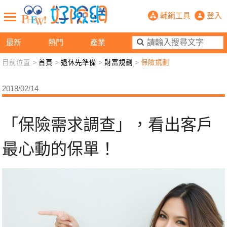
「保險需求調查」，看出客戶最心動的
輔銷工具
登入
最新
熱門
產業
目前位置 >
首頁
>
退休先準備
>
財富規劃
>
保險規劃
新聞觀點
業務交流
好險懂生活
好險談健康
2018/02/14
退休先準備
好險學堂
輔銷工具
活動專區
「保險需求調查」，看出客戶
最心動的保單！