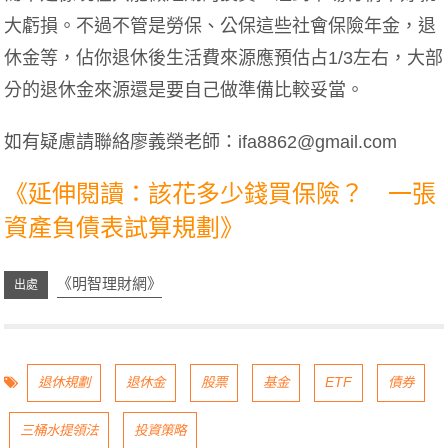
大虧損。不過不管是勞保、公保這些社會保險年金，退
休金等，佔你退休後生活費來源應預估占1/3左右，大部
分的退休金來源還是要自己做準備比較妥當。
如有疑慮請聯絡廖義榮老師：
ifa8862@gmail.com
《延伸閱讀：該花多少錢買保險？ 一張
資產負債表試算規劃》
《明智理財網》
退休規劃
退休金
股票
基金
ETF
債券
三桶水提領法
投資策略