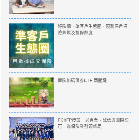
好險網，準客戶生態圈 - 預測保戶保
險興趣及投保熱度
壽險加碼債券ETF 兩關鍵
FChFP授證 以專業、誠信與國際認
可 為保險業引領新局