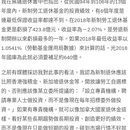
我在無痛退休書中也指出，從民國94年到106年的13個
年度內，新制勞工退休基金的投資績效，有6個年度是
連最低保證收益率都達不到。在2018年新制勞工退休基
金更是虧損了423.8億元，收益率為－2.07%，是勞退新
制開辦以來虧損最多的一年。如果2018年最低收益率以
1.0541%（勞動基金運用局數據）來計算的話，光2018
年國庫為此就必須要補足約640億。
之前有媒體採訪我對此事的看法，我認為新制退休應該
比照香港強積金、新加坡退休金等，開放讓勞工自選標
的、否則應該像某立委所提議的：「設立專責機構，聘
請專業人士做投資，而不是像現在每年招標委外做投
資。」如果有專責機構，就可以像加拿大國家退休金這
樣，看好某些長期趨勢做長期投資、創造更好的績效。
而不是像現在只能做短期的投資，碰到市場行情不好就