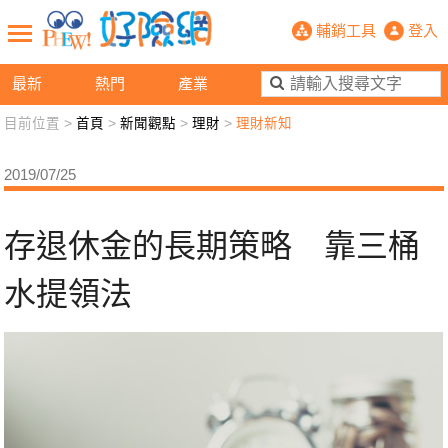
存退休金的長期策略 靠三桶水提領法
輔銷工具
登入
最新
熱門
產業
目前位置 >
首頁
>
新聞觀點
>
理財
>
理財新知
新聞觀點
業務交流
好險懂生活
好險談健康
2019/07/25
退休先準備
好險學堂
輔銷工具
活動專區
存退休金的長期策略 靠三桶
水提領法