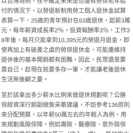
以台灣為例，在不確定未來是否還有勞保老年給
付的情況下，以勞退新制用勞工個人退休金試算
表算一下，25歲的青年預計在63歲退休，起薪3萬
元，每年薪資成長率2％，投資報酬率3％，工作3
8年後，每月只能拿到10,395元的勞退月退金，即
使再加上有破產之虞的勞保退休金，可能連維持
退休後的基本開銷都有困難，因此，民眾還是要
靠自己，趁現在就要多存一筆，才能讓老後退休
生活無後顧之憂。
至於該拿出多少薪水比例來做退休規劃呢？公勝
保經資深行銷副總詹采蓁建議，不妨參考136原則
來分配預算，以年薪50萬左右的年輕人為例，用
來規劃風險保障，例如壽險、醫療險、意外險保