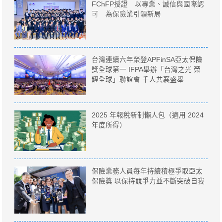
FChFP授證 以專業、誠信與國際認
可 為保險業引領新局
台灣連續六年榮登APFinSA亞太保險
獎全球第一 IFPA舉辦「台灣之光 榮
耀全球」聯誼會 千人共襄盛舉
2025 年報稅新制懶人包（適用 2024
年度所得）
保險業務人員每年持續積極爭取亞太
保險獎 以保持競爭力並不斷突破自我