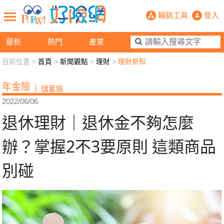
退休理財｜退休金不夠怎麼辦？掌握2
輔銷工具
登入
最新
熱門
產業
目前位置 >
首頁
>
新聞觀點
>
理財
>
理財新知
新聞觀點
業務交流
好險懂生活
好險談健康
年金險
儲蓄險
退休先準備
好險學堂
輔銷工具
活動專區
2022/06/06
退休理財｜退休金不夠怎麼
辦？掌握2不3要原則 這類商品
別碰