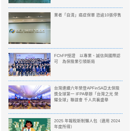
業者「自清」癌症保單 恐逾10張停售
FChFP授證 以專業、誠信與國際認
可 為保險業引領新局
台灣連續六年榮登APFinSA亞太保險
獎全球第一 IFPA舉辦「台灣之光 榮
耀全球」聯誼會 千人共襄盛舉
2025 年報稅新制懶人包（適用 2024
年度所得）