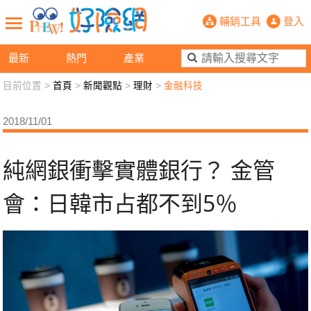
純網銀衝擊實體銀行？ 金管會：日韓市
輔銷工具
登入
最新
熱門
產業
目前位置 >
首頁
>
新聞觀點
>
理財
>
金融科技
新聞觀點
業務交流
好險懂生活
好險談健康
2018/11/01
退休先準備
好險學堂
輔銷工具
活動專區
純網銀衝擊實體銀行？ 金管
會：日韓市占都不到5％