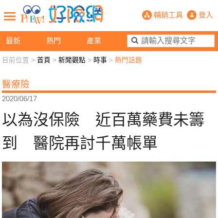
以為沒保險 近百萬藥費未籌到 醫院
輔銷工具
登入
最新
熱門
產業
目前位置 >
首頁
>
新聞觀點
>
時事
>
熱門話題
新聞觀點
業務交流
好險懂生活
好險談健康
醫療險
退休先準備
好險學堂
輔銷工具
活動專區
2020/06/17
以為沒保險 近百萬藥費未籌
到 醫院再討千萬帳單