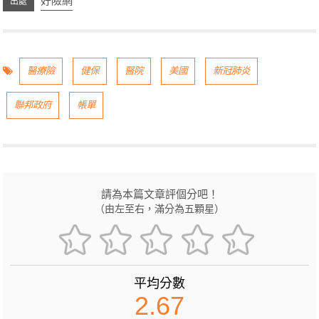
好險網
醫療險
健保
醫院
美國
新冠肺炎
聯邦政府
帳單
請為本篇文章評個分吧！
（由左至右，滿分為五顆星）
平均分數
2.67