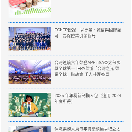
FChFP授證 以專業、誠信與國際認
可 為保險業引領新局
台灣連續六年榮登APFinSA亞太保險
獎全球第一 IFPA舉辦「台灣之光 榮
耀全球」聯誼會 千人共襄盛舉
2025 年報稅新制懶人包（適用 2024
年度所得）
保險業務人員每年持續積極爭取亞太