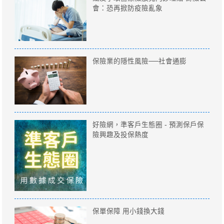
會：恐再掀防疫險亂象
保險業的隱性風險──社會通膨
好險網，準客戶生態圈 - 預測保戶保
險興趣及投保熱度
保單保障 用小錢換大錢