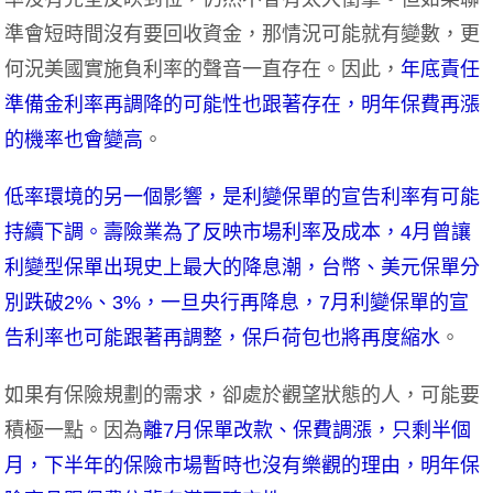
準會短時間沒有要回收資金，那情況可能就有變數，更
何況美國實施負利率的聲音一直存在。因此，
年底責任
準備金利率再調降的可能性也跟著存在，明年保費再漲
的機率也會變高
。
低率環境的另一個影響，是利變保單的宣告利率有可能
持續下調。壽險業為了反映市場利率及成本，4月曾讓
利變型保單出現史上最大的降息潮，台幣、美元保單分
別跌破2%、3%，一旦央行再降息，7月利變保單的宣
告利率也可能跟著再調整，保戶荷包也將再度縮水
。
如果有保險規劃的需求，卻處於觀望狀態的人，可能要
積極一點。因為
離7月保單改款、保費調漲，只剩半個
月，下半年的保險市場暫時也沒有樂觀的理由，明年保