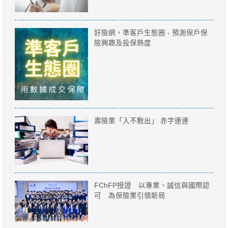
好險網，準客戶生態圈 - 預測保戶保
險興趣及投保熱度
壽險業「入不敷出」 赤字連連
FChFP授證 以專業、誠信與國際認
可 為保險業引領新局