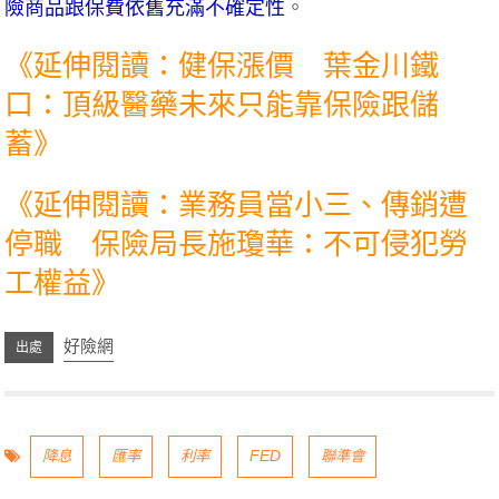
險商品跟保費依舊充滿不確定性
。
《延伸閱讀：健保漲價 葉金川鐵
口：頂級醫藥未來只能靠保險跟儲
蓄》
《延伸閱讀：業務員當小三、傳銷遭
停職 保險局長施瓊華：不可侵犯勞
工權益》
好險網
降息
匯率
利率
FED
聯準會