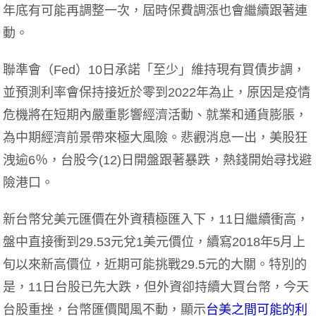
年底有可能再調整一次，屆時保費調漲也會繼續跟著連
動。
聯準會（Fed）10日承諾「至少」維持現有買債步調，
並預測利率會保持接近於零到2022年為止，原因是疫情
危機將在短期內嚴重影響經濟活動、就業和通貨膨脹，
為中期經濟前景帶來極大風險。悲觀消息一出，美股狂
洩逾6％，台股今(12)日開盤跟著暴跌，熱錢開始尋找避
險港口。
新台幣兌美元匯價在外資積極匯入下，11日繼續衝高，
盤中直接衝到29.53元兌1美元價位，續寫2018年5月上
旬以來新高價位，近期可能挑戰29.5元的大關。特別的
是，11日台股已先大跌，但外資卻持續大買台幣，今天
台股重挫，台幣匯價聞風不動，顯示
台美之間可能的利