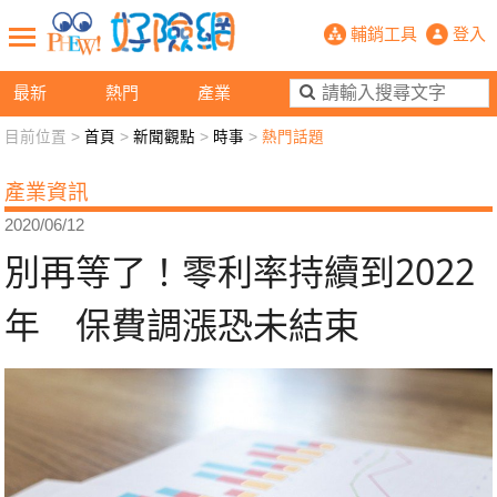
別再等了！零利率持續到2022年 保
輔銷工具
登入
最新
熱門
產業
目前位置 >
首頁
>
新聞觀點
>
時事
>
熱門話題
新聞觀點
業務交流
好險懂生活
好險談健康
產業資訊
退休先準備
好險學堂
輔銷工具
活動專區
2020/06/12
別再等了！零利率持續到2022
年 保費調漲恐未結束