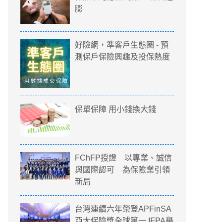
膨
好險網，準客戶生態圈 - 預
測保戶保險興趣及投保熱度
保單保障 用小錢換大錢
FChFP授證 以專業、誠信
與國際認可 為保險業引領
新局
台灣連續六年榮登APFinSA
亞太保險獎全球第一 IFPA舉