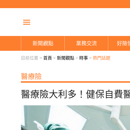
新聞觀點
業務交流
好險
目前位置 >
首頁
>
新聞觀點
>
時事
>
熱門話題
醫療險
醫療險大利多！健保自費醫