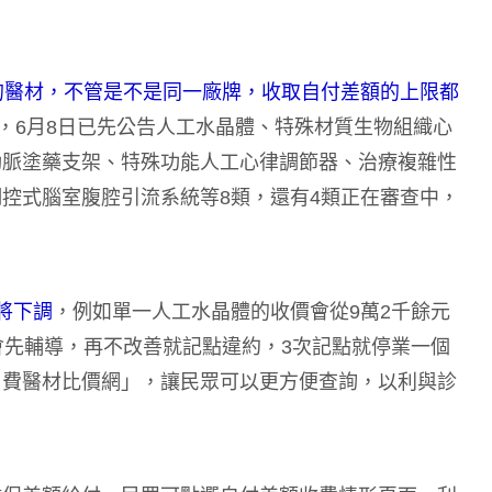
的醫材，不管是不是同一廠牌，收取自付差額的上限都
項，6月8日已先公告人工水晶體、特殊材質生物組織心
動脈塗藥支架、特殊功能人工心律調節器、治療複雜性
控式腦室腹腔引流系統等8類，還有4類正在審查中，
將下調
，例如單一人工水晶體的收價會從9萬2千餘元
會先輔導，再不改善就記點違約，3次記點就停業一個
自費醫材比價網
」，讓民眾可以更方便查詢，以利與診