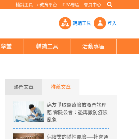
輔銷工具
e教育平台
IFPA專區
會員中心
費醫材8月起收費訂上限- PHEW!好險網
輔銷工具
登入
險學堂
輔銷工具
活動專區
熱門文章
推薦文章
癌友爭取醫療險放寬門診理
賠 壽險公會：恐再掀防疫險
亂象
保險業的隱性風險──社會通