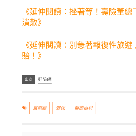
《延伸閱讀：挫著等！壽險董總下
潰散》
《延伸閱讀：別急著報復性旅遊
賠！》
好險網
醫療險
健保
醫療器材