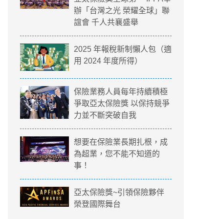
辦「台灣之光 榮耀全球」聯
誼會 千人共襄盛舉
2025 年報稅新制懶人包（適
用 2024 年度所得）
保險業務人員每年持續積極
爭取亞太保險獎 以保持競爭
力並不斷突破自我
想要在保險業長期扎根，成
為超業，您不能不知道的
事！
亞太保險獎~引領保險夥伴
榮登國際舞台