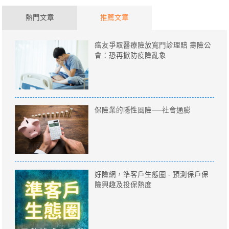
熱門文章
推薦文章
癌友爭取醫療險放寬門診理賠 壽險公
會：恐再掀防疫險亂象
保險業的隱性風險──社會通膨
好險網，準客戶生態圈 - 預測保戶保
險興趣及投保熱度