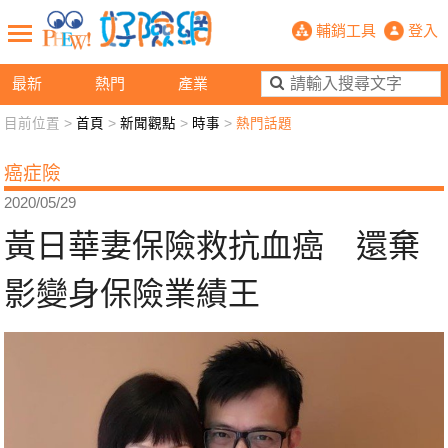
黃日華妻保險救抗血癌 還棄影變身保
輔銷工具
登入
最新
熱門
產業
目前位置 >
首頁
>
新聞觀點
>
時事
>
熱門話題
新聞觀點
業務交流
好險懂生活
好險談健康
癌症險
退休先準備
好險學堂
輔銷工具
活動專區
2020/05/29
黃日華妻保險救抗血癌 還棄
影變身保險業績王