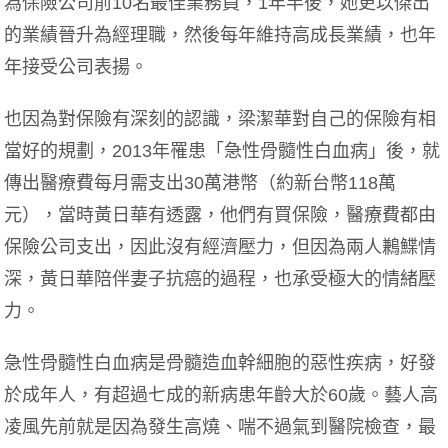
為保險公司前10名最佳業務員，1年半後，她更以傑出
的業績晉升為經理職，然後每年維持高成長業績，也年
年接受公司表揚。
也因為對保險有深刻的認識，梁潔華對自己的保險有相
當好的規劃，2013年罹患「急性骨髓性白血病」後，就
傳出醫療費每月需支出30萬港幣（約新台幣118萬
元），當時黃日華有透露，他們有買保險，醫療費都由
保險公司支出，因此沒有經濟壓力，但因為兩人鶼鰈情
深，黃日華陪伴妻子抗癌的過程，也承受極大的情緒壓
力。
急性骨髓性白血病是骨髓造血幹細胞的惡性疾病，好發
於成年人，有超過七成的新病患年齡大於60歲。藝人高
凌風先前就是因為發生高燒、喘不過氣到醫院檢查，最