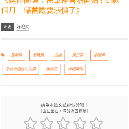
《延伸閱讀：保單停售潮開始 ! 倒數一
個月 儲蓄險要漲價了》
好險網
醫療險
業務員
血癌
黃日華
梁潔華
急性骨髓性白血病
業績王
標杷藥物
請為本篇文章評個分吧！
（由左至右，滿分為五顆星）