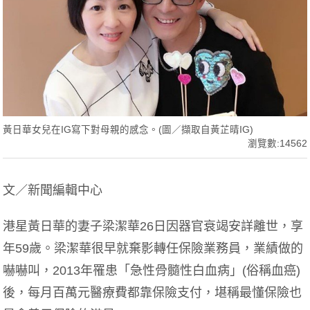
黃日華女兒在IG寫下對母親的感念。(圖／擷取自黃芷晴IG)
瀏覽數:14562
文／新聞編輯中心
港星黃日華的妻子梁潔華26日因器官衰竭安詳離世，享
年59歲。梁潔華很早就棄影轉任保險業務員，業績做的
嚇嚇叫，2013年罹患「急性骨髓性白血病」(俗稱血癌)
後，每月百萬元醫療費都靠保險支付，堪稱最懂保險也