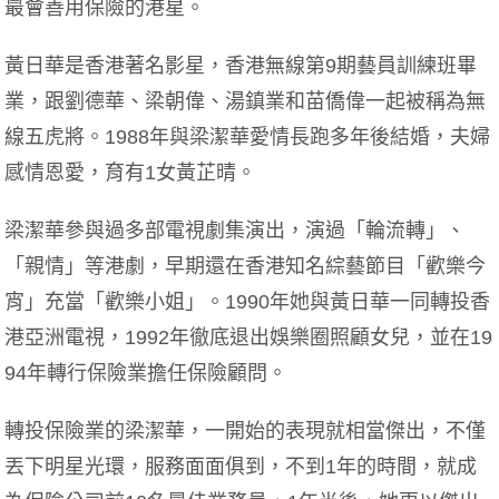
最會善用保險的港星。
黃日華是香港著名影星，香港無線第9期藝員訓練班畢
業，跟劉德華、梁朝偉、湯鎮業和苗僑偉一起被稱為無
線五虎將。1988年與梁潔華愛情長跑多年後結婚，夫婦
感情恩愛，育有1女黃芷晴。
梁潔華參與過多部電視劇集演出，演過「輪流轉」、
「親情」等港劇，早期還在香港知名綜藝節目「歡樂今
宵」充當「歡樂小姐」。1990年她與黃日華一同轉投香
港亞洲電視，1992年徹底退出娛樂圈照顧女兒，並在19
94年轉行保險業擔任保險顧問。
轉投保險業的梁潔華，一開始的表現就相當傑出，不僅
丟下明星光環，服務面面俱到，不到1年的時間，就成