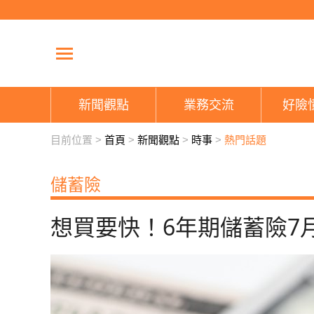
新聞觀點
業務交流
好險
目前位置 >
首頁
>
新聞觀點
>
時事
>
熱門話題
儲蓄險
想買要快！6年期儲蓄險7