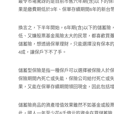
最令市場驚訝的是目前市售六年期(含)以下的保
果是繳費期低於3年、保單存續期間6年的新台
換言之，下半年開始，6年期(含)以下的儲蓄
低、又嫌股票基金風險太大的民眾，都喜歡買躉
儲蓄險，想透過保單理財，只能選擇沒有保本的
4成，讓保戶下不了手。
儲蓄型保險是指一種保戶可以選擇被保險人於
保險期間內死亡或失能，保險公司給付死亡或
果，又能在保單存續期間領回現金，因此包括
儲蓄險商品的資產增值效果雖然不如基金或股
此，國人一年至少花6千億元的資金在買儲蓄險