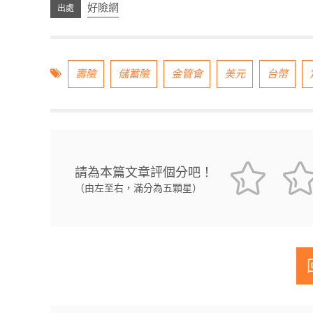
好險網
壽險
儲蓄險
金管會
美元
台幣
請為本篇文章評個分吧！
（由左至右，滿分為五顆星）