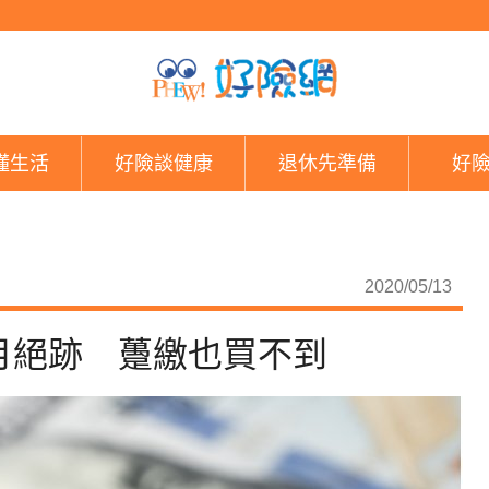
想買要快！6年期儲蓄
懂生活
好險談健康
退休先準備
好
2020/05/13
月絕跡 躉繳也買不到