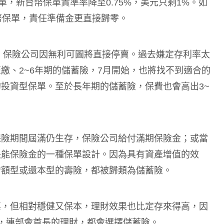
單，新台幣保單責準率降至0.75%，美元只剩1%。如
幣保單，責任準備金更直接歸零。
險，保險公司因無利可圖將直接停賣。過去嫌定存利率太
繳、2~6年期的儲蓄險，7月開始，也將找不到適合的
投資型保單。至於長年期的儲蓄險，保費也會高出3~
保險期間屆滿仍生存，保險公司給付滿期保險金；或當
失能保險金的一種保單設計。因為具有資產增值的效
增額型或還本型的壽險，都被歸類為儲蓄險。
票，但相對穩健又保本，理財效果也比定存來得高，因
，連部會首長的理財，都會選擇儲蓄險。