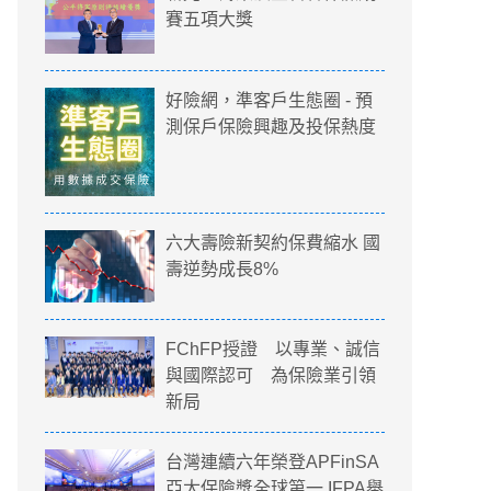
賽五項大獎
好險網，準客戶生態圈 - 預
測保戶保險興趣及投保熱度
六大壽險新契約保費縮水 國
壽逆勢成長8%
FChFP授證 以專業、誠信
與國際認可 為保險業引領
新局
台灣連續六年榮登APFinSA
亞太保險獎全球第一 IFPA舉