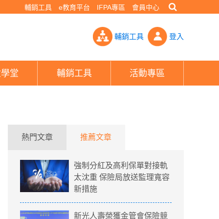
輔銷工具
e教育平台
IFPA專區
會員中心
險7月絕跡 躉繳也買不到- PHEW!好險網
輔銷工具
登入
險學堂
輔銷工具
活動專區
熱門文章
推薦文章
強制分紅及高利保單對接軌
太沈重 保險局放送監理寬容
新措施
新光人壽榮獲金管會保險競