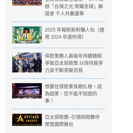
辦「台灣之光 榮耀全球」聯
誼會 千人共襄盛舉
2025 年報稅新制懶人包（適
用 2024 年度所得）
保險業務人員每年持續積極
爭取亞太保險獎 以保持競爭
力並不斷突破自我
想要在保險業長期扎根，成
為超業，您不能不知道的
事！
亞太保險獎~引領保險夥伴
榮登國際舞台