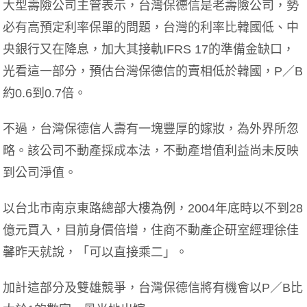
大型壽險公司主管表示，台灣保德信是老壽險公司，勢
必有高預定利率保單的問題，台灣的利率比韓國低、中
央銀行又在降息，加大其接軌IFRS 17的準備金缺口，
光看這一部分，預估台灣保德信的賣相低於韓國，P／B
約0.6到0.7倍。
不過，台灣保德信人壽有一塊豐厚的嫁妝，為外界所忽
略。該公司不動產採成本法，不動產增值利益尚未反映
到公司淨值。
以台北市南京東路總部大樓為例，2004年底時以不到28
億元買入，目前身價倍增，住商不動產企研室經理徐佳
馨昨天就說，「可以直接乘二」。
加計這部分及雙雄競爭，台灣保德信將有機會以P／B比