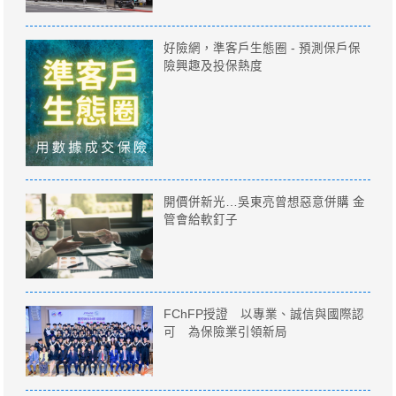
好險網，準客戶生態圈 - 預測保戶保
險興趣及投保熱度
開價併新光…吳東亮曾想惡意併購 金
管會給軟釘子
FChFP授證 以專業、誠信與國際認
可 為保險業引領新局