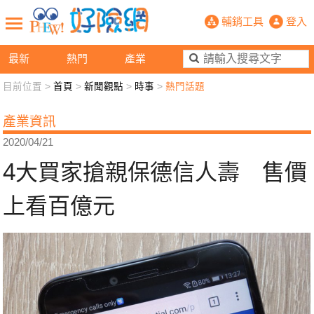
4大買家搶親保德信人壽 售價上看百
輔銷工具
登入
最新
熱門
產業
目前位置 >
首頁
>
新聞觀點
>
時事
>
熱門話題
新聞觀點
業務交流
好險懂生活
好險談健康
產業資訊
退休先準備
好險學堂
輔銷工具
活動專區
2020/04/21
4大買家搶親保德信人壽 售價
上看百億元