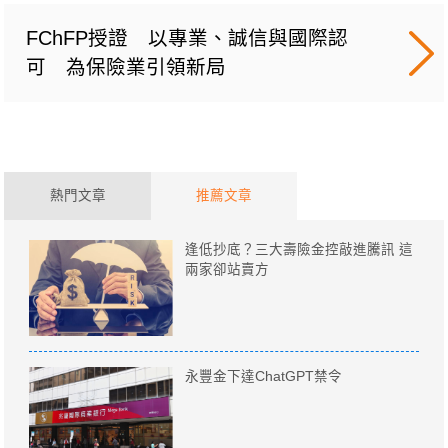
FChFP授證 以專業、誠信與國際認
可 為保險業引領新局
熱門文章
推薦文章
逢低抄底？三大壽險金控敲進騰訊 這
兩家卻站賣方
永豐金下達ChatGPT禁令