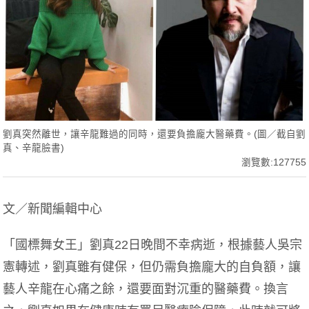
劉真突然離世，讓辛龍難過的同時，還要負擔龐大醫藥費。(圖／截自劉
真、辛龍臉書)
瀏覽數:127755
文／新聞編輯中心
「國標舞女王」劉真22日晚間不幸病逝，根據藝人吳宗
憲轉述，劉真雖有健保，但仍需負擔龐大的自負額，讓
藝人辛龍在心痛之餘，還要面對沉重的醫藥費。換言