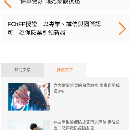
保單健診 讓她樂觀抗癌
FChFP授證 以專業、誠信與國際認
可 為保險業引領新局
熱門文章
推薦文章
六大壽險新契約保費縮水 國壽逆勢成
長8%
癌友爭取醫療險放寬門診理賠 壽險公
會：恐再掀防疫險亂象