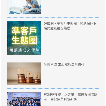
好險網，準客戶生態圈 - 預測保戶保
險興趣及投保熱度
欠稅不還 當心解約壽險償付
FChFP授證 以專業、誠信與國際認
可 為保險業引領新局