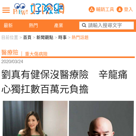
劉真有健保沒醫療險 辛龍痛心獨扛數
輔銷工具
登入
最新
熱門
產業
目前位置 >
首頁
>
新聞觀點
>
時事
>
熱門話題
新聞觀點
業務交流
好險懂生活
好險談健康
醫療險
重大傷病險
退休先準備
好險學堂
輔銷工具
活動專區
2020/03/24
劉真有健保沒醫療險 辛龍痛
心獨扛數百萬元負擔