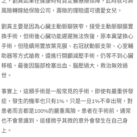
之，劉真如果在健康時有買足醫療險保障，此時就可將
風險轉嫁給保險公司，壽險的理賠還可遺愛女兒。
劉真主要是因為心臟主動脈瓣狹窄，接受主動脈瓣膜置
換手術，但術後心臟功能遲遲無法恢復，原本冀望換心
手術，但陸續用置放葉克膜、右冠狀動脈支架、心室輔
助器等方式搶救，還進行開顱減壓手術，仍等不到心臟
移植，最後因腦部栓塞出血、腦壓過大，救治無效過
世。
事實上，這類手術是一般常見的手術，即使有嚴重併發
症，發生的機率也只有1%。只是一旦1%不幸出現，對
患者而言都是100%的嚴重風險。患者在手術前，通常
也不會意識到，這樣微乎其微的意外會發生在自己身
上。