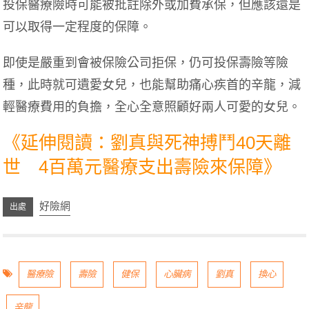
投保醫療險時可能被批註除外或加費承保，但應該還是
可以取得一定程度的保障。
即使是嚴重到會被保險公司拒保，仍可投保壽險等險
種，此時就可遺愛女兒，也能幫助痛心疾首的辛龍，減
輕醫療費用的負擔，全心全意照顧好兩人可愛的女兒。
《延伸閱讀：劉真與死神搏鬥40天離
世 4百萬元醫療支出壽險來保障》
好險網
醫療險
壽險
健保
心臟病
劉真
換心
辛龍