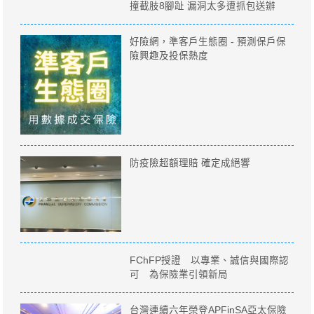
撞截肢8腳趾 漏洞太多遭抓包送辦
好險網，準客戶生態圈 - 預測保戶保
險興趣及投保熱度
防疫險超額理賠 確定成絕響
FChFP授證 以專業、誠信與國際認
可 為保險業引領新局
台灣連續六年榮登APFinSA亞太保險