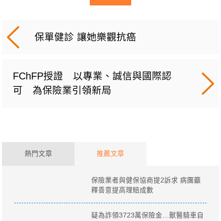
保單健診 讓她樂觀抗癌
FChFP授證 以專業、誠信與國際認
可 為保險業引領新局
熱門文章
推薦文章
保險業者與健保協商提2訴求 病團籲
釋善意提高理賠成數
疑為詐領3723萬保險金…獸醫騎車自