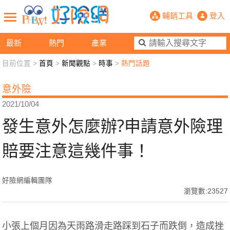
發生意外怎麼辦?申請意外險理賠要注
輔銷工具
登入
最新
熱門
產業
目前位置 >
首頁
>
新聞觀點
>
時事
>
熱門話題
新聞觀點
業務交流
好險懂生活
好險談健康
意外險
退休先準備
好險學堂
輔銷工具
活動專區
2021/10/04
發生意外怎麼辦?申請意外險理
賠要注意這幾件事！
好險網編輯團隊
瀏覽數:23527
小張上個月因為天雨路滑走路踩到石子而跌倒，造成挫