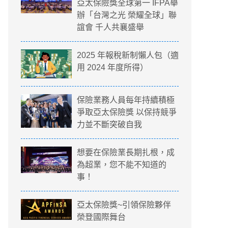
亞太保險獎全球第一 IFPA舉
辦「台灣之光 榮耀全球」聯
誼會 千人共襄盛舉
2025 年報稅新制懶人包（適
用 2024 年度所得）
保險業務人員每年持續積極
爭取亞太保險獎 以保持競爭
力並不斷突破自我
想要在保險業長期扎根，成
為超業，您不能不知道的
事！
亞太保險獎~引領保險夥伴
榮登國際舞台