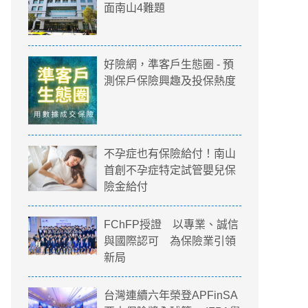
面南山4難題
好險網，準客戶生態圈 - 預
測保戶保險興趣及投保熱度
不孕症也有保險給付！南山
首創不孕症特定試管嬰兒保
險金給付
FChFP授證 以專業、誠信
與國際認可 為保險業引領
新局
台灣連續六年榮登APFinSA