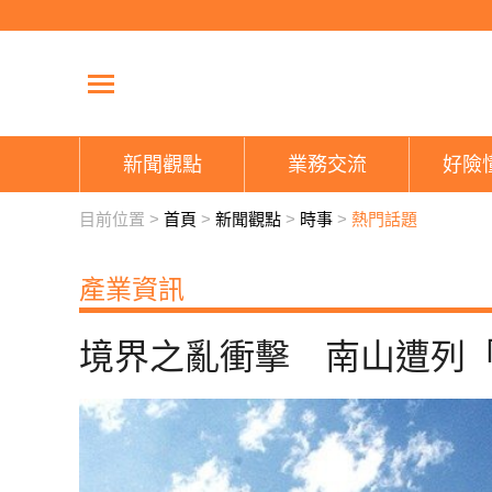
新聞觀點
業務交流
好險
目前位置 >
首頁
>
新聞觀點
>
時事
>
熱門話題
產業資訊
境界之亂衝擊 南山遭列