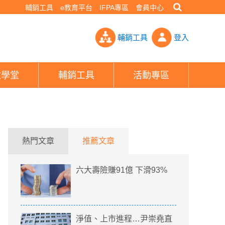
輔銷工具
e教育平台
IFPA專區
會員中心
列「信用觀察負向」名單- PHEW!好險網
輔銷工具
登入
險學堂
輔銷工具
活動專區
熱門文章
推薦文章
六大壽險賺91億 下滑93%
淨值、上市進程…尹崇堯直