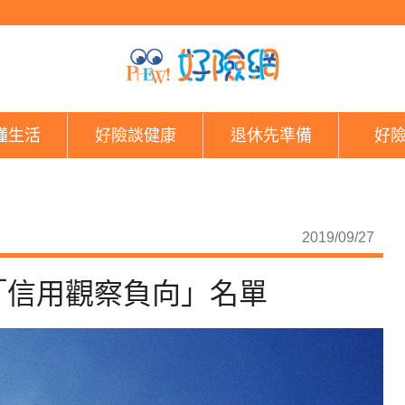
境界之亂衝擊 南山遭
懂生活
好險談健康
退休先準備
好
2019/09/27
「信用觀察負向」名單