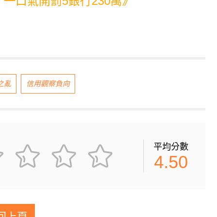
一口氣開罰5銀行230萬》
之亂
信用觀察負向
平均分數
4.50
回上頁