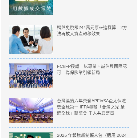
贈與免稅額244萬元原來這樣算 2方
法再放大資產轉移效果
FChFP授證 以專業、誠信與國際認
可 為保險業引領新局
台灣連續六年榮登APFinSA亞太保險
獎全球第一 IFPA舉辦「台灣之光 榮
耀全球」聯誼會 千人共襄盛舉
2025 年報稅新制懶人包（適用 2024