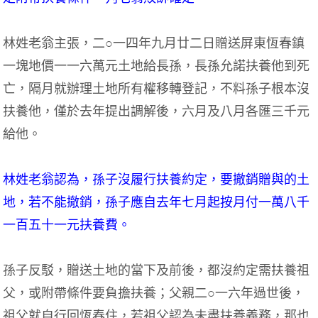
林姓老翁主張，二○一四年九月廿二日贈送屏東恆春鎮
一塊地價一一六萬元土地給長孫，長孫允諾扶養他到死
亡，隔月就辦理土地所有權移轉登記，不料孫子根本沒
扶養他，僅於去年提出調解後，六月及八月各匯三千元
給他。
林姓老翁認為，孫子沒履行扶養約定，要撤銷贈與的土
地，若不能撤銷，孫子應自去年七月起按月付一萬八千
一百五十一元扶養費。
孫子反駁，贈送土地的當下及前後，都沒約定需扶養祖
父，或附帶條件要負擔扶養；父親二○一六年過世後，
祖父就自行回恆春住，若祖父認為未盡扶養義務，那也