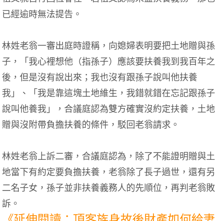
已經逾時無法提告。
林姓老翁一審出庭時證稱，向媳婦表明要把土地贈與孫
子，「我心裡想他（指孫子）應該要扶養我到我百年之
後，但是沒有說出來；我也沒有跟孫子說叫他扶養
我」、「我是靠這塊土地維生，我錯就錯在忘記跟孫子
說叫他養我」，合議庭認為雙方確實沒約定扶養，土地
贈與沒附帶負擔扶養的條件，駁回老翁請求。
林姓老翁上訴二審，合議庭認為，除了不能證明贈與土
地當下有約定要負擔扶養，老翁除了長子過世，還有另
二名子女，孫子並非扶養義務人的先順位，再判老翁敗
訴。
《延伸閱讀：頂客族身故後財產如何給妻