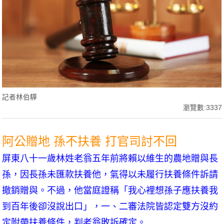
記者林伯驊
瀏覽數:3337
阿公贈地 孫不扶養 打官司討不回
屏東八十一歲林姓老翁五年前將賴以維生的農地贈與長
孫，因長孫未匯款扶養他，氣得以未履行扶養條件訴請
撤銷贈與。不過，他當庭證稱「我心裡想孫子應扶養我
到百年後卻沒說出口」，一、二審法院皆認定雙方沒約
定附帶扶養條件，判老翁敗訴確定。