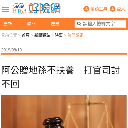
阿公贈地孫不扶養 打官司討不回- 
輔銷工具
登入
最新
熱門
產業
目前位置 >
首頁
>
新聞觀點
>
時事
>
熱門話題
新聞觀點
業務交流
好險懂生活
好險談健康
2019/08/19
退休先準備
好險學堂
輔銷工具
活動專區
阿公贈地孫不扶養 打官司討
不回