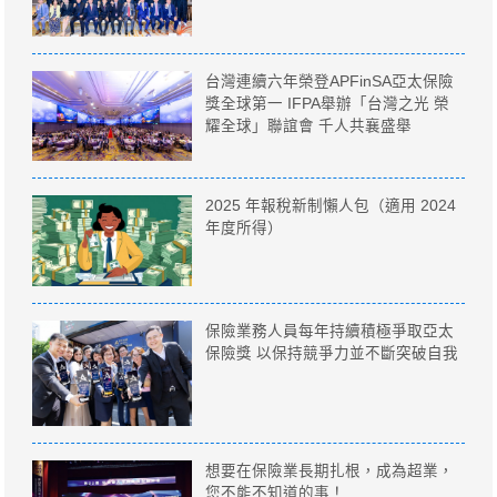
台灣連續六年榮登APFinSA亞太保險
獎全球第一 IFPA舉辦「台灣之光 榮
耀全球」聯誼會 千人共襄盛舉
2025 年報稅新制懶人包（適用 2024
年度所得）
保險業務人員每年持續積極爭取亞太
保險獎 以保持競爭力並不斷突破自我
想要在保險業長期扎根，成為超業，
您不能不知道的事！