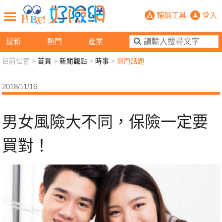
男女風險大不同，保險一定要買對！-
輔銷工具
登入
最新
熱門
產業
目前位置 >
首頁
>
新聞觀點
>
時事
>
熱門話題
新聞觀點
業務交流
好險懂生活
好險談健康
2018/11/16
退休先準備
好險學堂
輔銷工具
活動專區
男女風險大不同，保險一定要
買對！