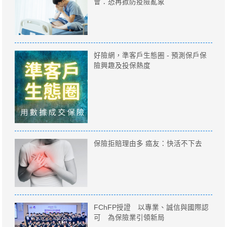
會：恐再掀防疫險亂象
好險網，準客戶生態圈 - 預測保戶保
險興趣及投保熱度
保險拒賠理由多 癌友：快活不下去
FChFP授證 以專業、誠信與國際認
可 為保險業引領新局