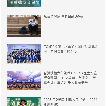
防疫險減壓 產險業喊話政府
FChFP授證 以專業、誠信與國際認
可 為保險業引領新局
台灣連續六年榮登APFinSA亞太保險
獎全球第一 IFPA舉辦「台灣之光 榮
耀全球」聯誼會 千人共襄盛舉
2025 年報稅新制懶人包（適用 2024
年度所得）