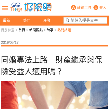
同婚專法上路 財產繼承與保險受益人
輔銷工具
登入
最新
熱門
產業
目前位置 >
首頁
>
新聞觀點
>
時事
>
熱門話題
新聞觀點
業務交流
好險懂生活
好險談健康
2019/05/17
退休先準備
好險學堂
輔銷工具
活動專區
同婚專法上路 財產繼承與保
險受益人適用嗎？