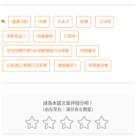
遺產分配
同婚
王永才
配偶
立法院
保險受益人
財產繼承
行政院
司法院釋字第748號解釋施行法草案
同婚專法
公投第12案施行法草案
遺產繼承人
賠償請求權
請為本篇文章評個分吧！
（由左至右，滿分為五顆星）