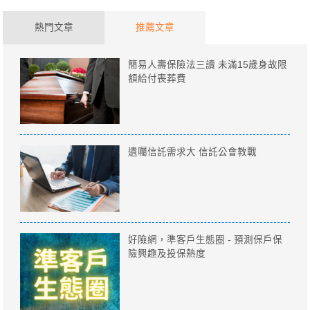
熱門文章
推薦文章
簡易人壽保險法三讀 未滿15歲身故限
額給付喪葬費
遺囑信託需求大 信託公會教戰
好險網，準客戶生態圈 - 預測保戶保
險興趣及投保熱度