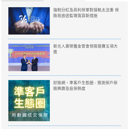
強制分紅及高利保單對接軌太沈重 保
險局放送監理寬容新措施
新光人壽榮獲金管會保險競賽五項大
獎
好險網，準客戶生態圈 - 預測保戶保
險興趣及投保熱度