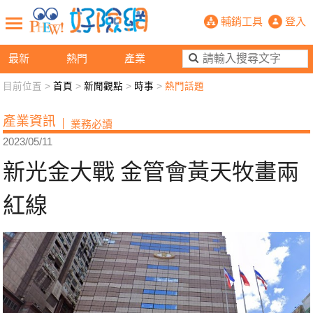
新光金大戰 金管會黃天牧畫兩紅線- 
輔銷工具
登入
最新
熱門
產業
目前位置 >
首頁
>
新聞觀點
>
時事
>
熱門話題
新聞觀點
業務交流
好險懂生活
好險談健康
產業資訊
業務必讀
退休先準備
好險學堂
輔銷工具
活動專區
2023/05/11
新光金大戰 金管會黃天牧畫兩
紅線