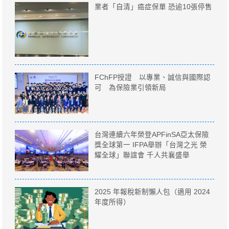
業者「自清」癌症保單 恐逾10張停售
FChFP授證 以專業、誠信與國際認
可 為保險業引領新局
台灣連續六年榮登APFinSA亞太保險
獎全球第一 IFPA舉辦「台灣之光 榮
耀全球」聯誼會 千人共襄盛舉
2025 年報稅新制懶人包（適用 2024
年度所得）