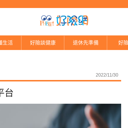
台新人壽 打造壽險年金
懂生活
好險談健康
退休先準備
好
2022/11/30
平台