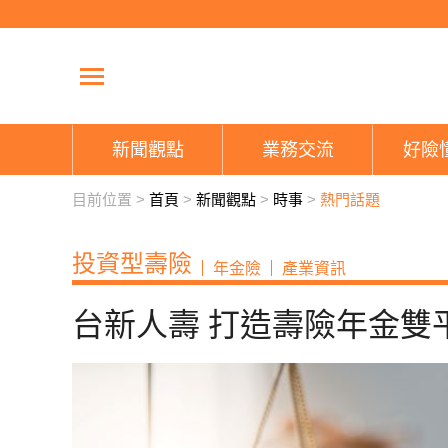
新聞觀點
業務交流
好險
目前位置 >
首頁
>
新聞觀點
>
時事
>
熱門話題
投資型壽險
年金險
產業資訊
台新人壽 打造壽險年金雙