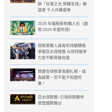
辦「台灣之光 榮耀全球」聯
誼會 千人共襄盛舉
2025 年報稅新制懶人包（適
用 2024 年度所得）
保險業務人員每年持續積極
爭取亞太保險獎 以保持競爭
力並不斷突破自我
想要在保險業長期扎根，成
為超業，您不能不知道的
事！
亞太保險獎~引領保險夥伴
榮登國際舞台