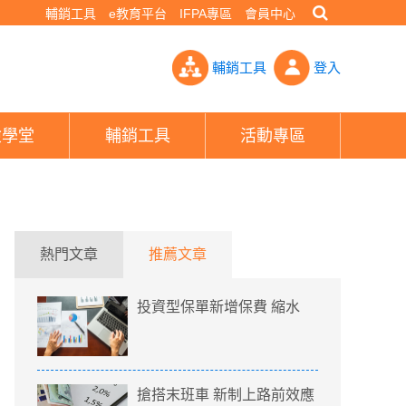
輔銷工具
e教育平台
IFPA專區
會員中心
雙平台- PHEW!好險網
輔銷工具
登入
險學堂
輔銷工具
活動專區
熱門文章
推薦文章
投資型保單新增保費 縮水
搶搭末班車 新制上路前效應