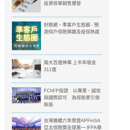
投資保單銷售爆發
好險網，準客戶生態圈 - 預
測保戶保險興趣及投保熱度
兩大百億神單 上半年吸金
311億
FChFP授證 以專業、誠信
與國際認可 為保險業引領
新局
台灣連續六年榮登APFinSA
亞太保險獎全球第一 IFPA舉