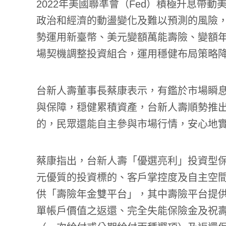
2022年美國聯準會（Fed）積極升息帶
政治和經濟的動盪變化及難以預測的風險
勢運用新臺幣、美元變額萬能壽險、變額
場契機調整投資組合，運用穩健布局策略
台新人壽董事長蔡康表示，有鑑於市場瞬
與保障，穏健累積資產，台新人壽順勢推
的，民眾還能自主參與市場行情，安心地
蔡康指出，台新人壽「優選亮利」投資型
元優質的投資標的、客戶掌控度及自主空
供「壽險年金雙平台」，其中壽險平台提
單帳戶價值之返還、完全失能保險金及祝