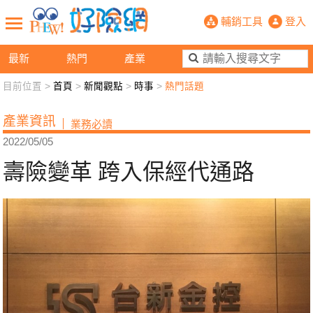
壽險變革 跨入保經代通路- PHEW!
輔銷工具
登入
最新
熱門
產業
目前位置 >
首頁
>
新聞觀點
>
時事
>
熱門話題
新聞觀點
業務交流
好險懂生活
好險談健康
產業資訊
業務必讀
退休先準備
好險學堂
輔銷工具
活動專區
2022/05/05
壽險變革 跨入保經代通路