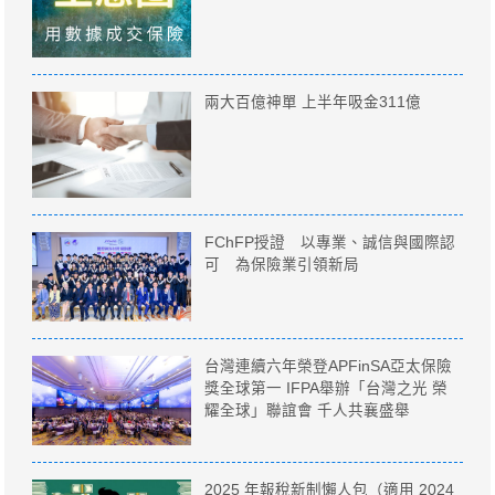
兩大百億神單 上半年吸金311億
FChFP授證 以專業、誠信與國際認
可 為保險業引領新局
台灣連續六年榮登APFinSA亞太保險
獎全球第一 IFPA舉辦「台灣之光 榮
耀全球」聯誼會 千人共襄盛舉
2025 年報稅新制懶人包（適用 2024