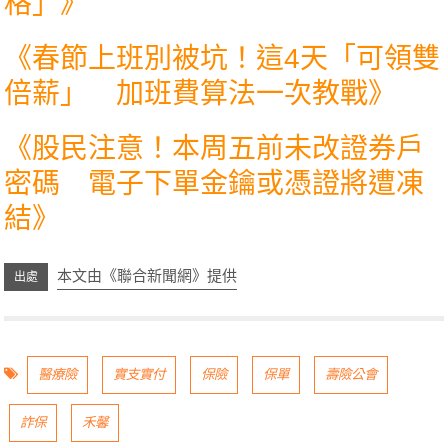
格」
》
《
春節上班別被坑！這4天「可領雙
倍薪」 加班費算法一次教戰
》
《
股民注意！本周五前未改證券戶
密碼 電子下單金鑰或憑證將遭凍
結
》
本文由《聯合新聞網》提供
醫療險
實支實付
保險
保單
壽險公會
詐保
禾馨