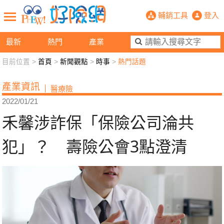
禾馨涉詐保「保險公司淪共犯」？ 壽
輔銷工具
登入
最新
熱門
產業
目前位置 >
首頁
>
新聞觀點
>
時事
>
熱門話題
新聞觀點
業務交流
好險懂生活
好險談健康
產業資訊
醫療險
退休先準備
好險學堂
輔銷工具
活動專區
2022/01/21
禾馨涉詐保「保險公司淪共
犯」？ 壽險公會3點澄清