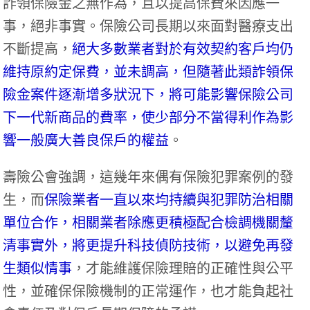
詐領保險金之無作為，且以提高保費來因應一
事，絕非事實。保險公司長期以來面對醫療支出
不斷提高，
絕大多數業者對於有效契約客戶均仍
維持原約定保費，並未調高，但隨著此類詐領保
險金案件逐漸增多狀況下，將可能影響保險公司
下一代新商品的費率，使少部分不當得利作為影
響一般廣大善良保戶的權益
。
壽險公會強調，這幾年來偶有保險犯罪案例的發
生，而
保險業者一直以來均持續與犯罪防治相關
單位合作，相關業者除應更積極配合檢調機關釐
清事實外，將更提升科技偵防技術，以避免再發
生類似情事
，才能維護保險理賠的正確性與公平
性，並確保保險機制的正常運作，也才能負起社