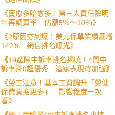
《
賣愈多賠愈多！第三人責任險明
年再調費率 估漲5％～10％
》
《
2原因夯到爆！美元保單業績暴增
142% 銷售排名曝光
》
《
19產險申訴率排名揭曉！4間申
訴率掛0超優秀 這家表現待加強
》
《
勞工注意！基本工資調升「勞健
保費負擔更多」 影響程度一次
看
》