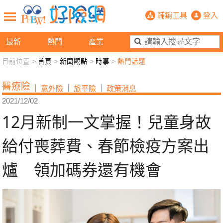
12月新制一文掌握！兒童身故給付喪
輔銷工具
登入
最新
熱門
產業
目前位置 >
首頁
>
新聞觀點
>
時事
>
熱門話題
新聞觀點
業務交流
好險懂生活
好險談健康
醫療險
意外險
旅平險
政策消息
退休先準備
好險學堂
輔銷工具
活動專區
2021/12/02
12月新制一文掌握！兒童身故
給付喪葬費、春節檢疫方案出
爐 領加碼券還有機會