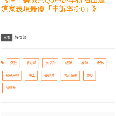
《
棒！壽險業Q3申訴率排名出爐
這家表現最優「申訴率掛0」
》
好險網
保險
意外險
旅平險
網購
春節
新制
兒童保單
移工
喪葬費
防疫保單
檢疫
加碼券