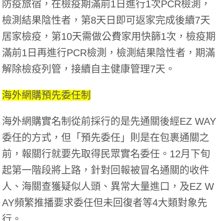
防疫旅宿，在檢疫期滿前1日進行1次PCR檢測，
檢測結果陰性者，第8天日即可返家完成後續7天
居家檢疫，第10天需做公費家用快篩1次，檢疫期
滿前1日再進行PCR檢測，檢測結果陰性者，期滿
解除檢疫列管，接續自主健康管理7天。
海外網購預先委任制
海外網購實名制從前採行的是先通關後經EZ WAY
委任的方式，但「預先委任」則是在包裹通關之
前，報關行就要先取得民眾實名委任。12月下旬
起第一階段將上路，針對回報被冒名通關的收件
人、海關查獲疑似人頭、異常大量進口，及EZ W
AY頻繁推播要求委任但未回復者等4大類對象先
行。