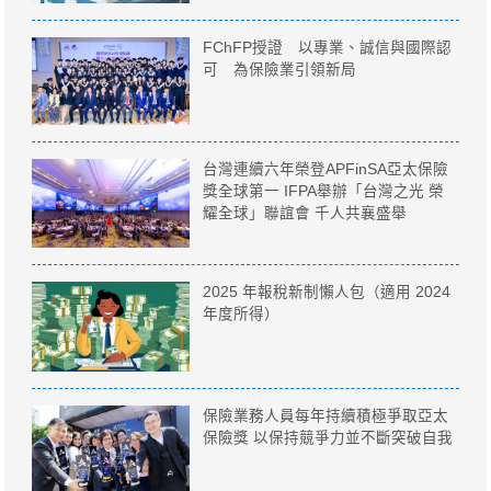
FChFP授證 以專業、誠信與國際認
可 為保險業引領新局
台灣連續六年榮登APFinSA亞太保險
獎全球第一 IFPA舉辦「台灣之光 榮
耀全球」聯誼會 千人共襄盛舉
2025 年報稅新制懶人包（適用 2024
年度所得）
保險業務人員每年持續積極爭取亞太
保險獎 以保持競爭力並不斷突破自我