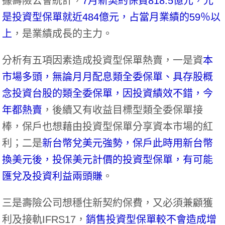
據壽險公會統計，
7月新契約保費818.5億元，光
是投資型保單就近484億元，占當月業績的59％以
上
，是業績成長的主力。
分析有五項因素造成投資型保單熱賣，一是資
本
市場多頭，無論月月配息類全委保單、具存股概
念投資台股的類全委保單，因投資績效不錯，今
年都熱賣
，後續又有收益目標型類全委保單接
棒，保戶也想藉由投資型保單分享資本市場的紅
利；二是
新台幣兌美元強勢，保戶此時用新台幣
換美元後，投保美元計價的投資型保單，有可能
匯兌及投資利益兩頭賺
。
三是壽險公司想穩住新契約保費，又必須兼顧獲
利及接軌IFRS17，
銷售投資型保單較不會造成增