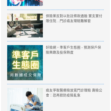
保險業反對以批註條款通融 實支實付
限住院…門診癌友理賠難解套
好險網，準客戶生態圈 - 預測保戶保
險興趣及投保熱度
癌友爭取醫療險放寬門診理賠 壽險公
會：恐再掀防疫險亂象