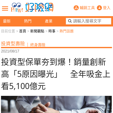
投資型保單夯到爆！銷量創新高「5原因
輔銷工具
登入
最新
熱門
產業
目前位置 >
首頁
>
新聞觀點
>
時事
>
熱門話題
新聞觀點
業務交流
好險懂生活
好險談健康
投資型壽險
終身壽險
退休先準備
好險學堂
輔銷工具
活動專區
2021/08/17
投資型保單夯到爆！銷量創新
高「5原因曝光」 全年吸金上
看5,100億元