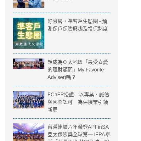
好險網，準客戶生態圈 - 預
測保戶保險興趣及投保熱度
想成為亞太地區「最受喜愛
的理財顧問」My Favorite
Adviser)嗎？
FChFP授證 以專業、誠信
與國際認可 為保險業引領
新局
台灣連續六年榮登APFinSA
亞太保險獎全球第一 IFPA舉