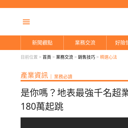
新聞觀點
業務交流
好險
目前位置 >
首頁
>
業務交流
>
銷售技巧
>
精選心法
產業資訊
業務必讀
是你嗎？地表最強千名超
180萬起跳