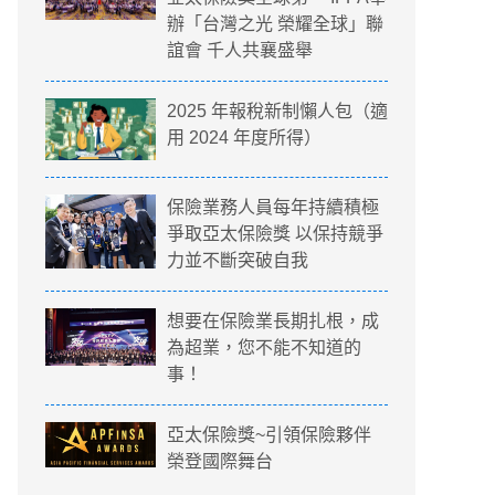
辦「台灣之光 榮耀全球」聯
誼會 千人共襄盛舉
2025 年報稅新制懶人包（適
用 2024 年度所得）
保險業務人員每年持續積極
爭取亞太保險獎 以保持競爭
力並不斷突破自我
想要在保險業長期扎根，成
為超業，您不能不知道的
事！
亞太保險獎~引領保險夥伴
榮登國際舞台