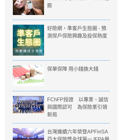
膨
好險網，準客戶生態圈 - 預
測保戶保險興趣及投保熱度
保單保障 用小錢換大錢
FChFP授證 以專業、誠信
與國際認可 為保險業引領
新局
台灣連續六年榮登APFinSA
亞太保險獎全球第一 IFPA舉