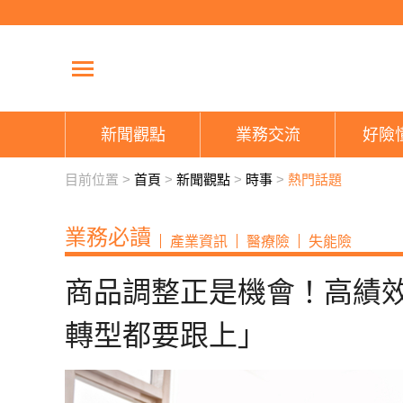
新聞觀點
業務交流
好險
目前位置 >
首頁
>
新聞觀點
>
時事
>
熱門話題
業務必讀
產業資訊
醫療險
失能險
商品調整正是機會！高績
轉型都要跟上」