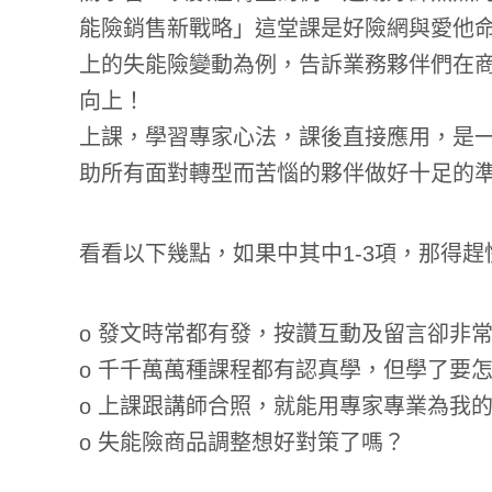
能險銷售新戰略」這堂課是好險網與愛他
上的失能險變動為例，告訴業務夥伴們在
向上！
上課，學習專家心法，課後直接應用，是
助所有面對轉型而苦惱的夥伴做好十足的
看看以下幾點，如果中其中1-3項，那得趕
o 發文時常都有發，按讚互動及留言卻非
o 千千萬萬種課程都有認真學，但學了要
o 上課跟講師合照，就能用專家專業為我
o 失能險商品調整想好對策了嗎？