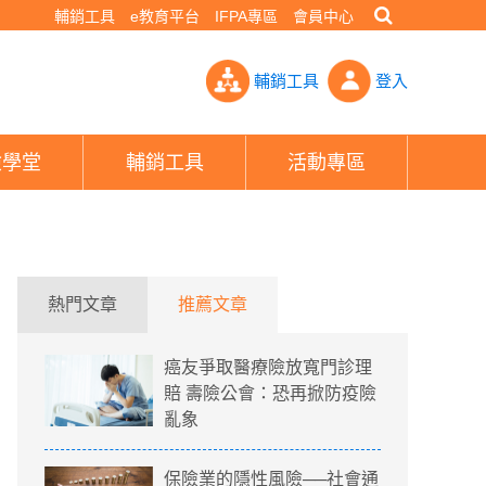
輔銷工具
e教育平台
IFPA專區
會員中心
績效保險業務點出關鍵：「每一波轉型都要跟上」- PHEW!好險網
輔銷工具
登入
險學堂
輔銷工具
活動專區
熱門文章
推薦文章
癌友爭取醫療險放寬門診理
賠 壽險公會：恐再掀防疫險
亂象
保險業的隱性風險──社會通