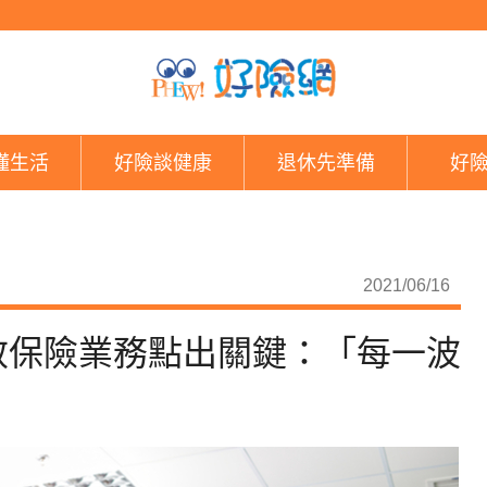
商品調整正是機會！高
懂生活
好險談健康
退休先準備
好
2021/06/16
效保險業務點出關鍵：「每一波