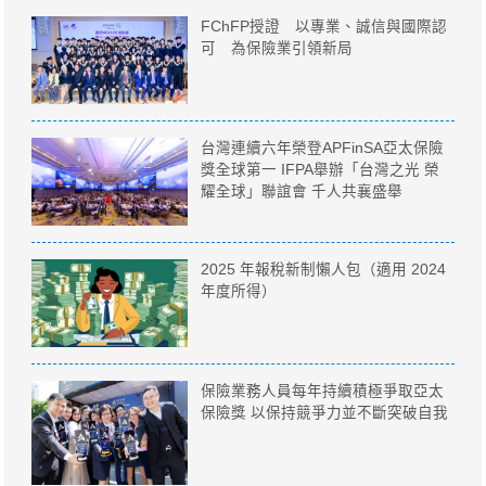
FChFP授證 以專業、誠信與國際認
可 為保險業引領新局
台灣連續六年榮登APFinSA亞太保險
獎全球第一 IFPA舉辦「台灣之光 榮
耀全球」聯誼會 千人共襄盛舉
2025 年報稅新制懶人包（適用 2024
年度所得）
保險業務人員每年持續積極爭取亞太
保險獎 以保持競爭力並不斷突破自我