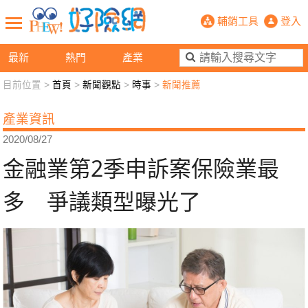
金融業第2季申訴案保險業最多 爭議
輔銷工具
登入
最新
熱門
產業
目前位置 >
首頁
>
新聞觀點
>
時事
>
新聞推薦
新聞觀點
業務交流
好險懂生活
好險談健康
產業資訊
退休先準備
好險學堂
輔銷工具
活動專區
2020/08/27
金融業第2季申訴案保險業最
多 爭議類型曝光了