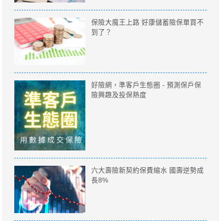
保險大魔王上路 好康儲蓄險保單買不
到了？
好險網，準客戶生態圈 - 預測保戶保
險興趣及投保熱度
六大壽險新契約保費縮水 國壽逆勢成
長8%