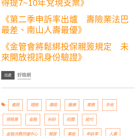
得提7~10年兌現支票
》
《
第二季申訴率出爐 壽險業法巴
最差、南山人壽最優
》
《
金管會將鬆綁投保親簽規定 未
來開放視訊身份驗證
》
好險網
產險
理賠
壽險
醫療
業務
手術
保險業
金融
糾紛
招攬
給付
金融消費評議中心
親簽
事故
申訴率
人壽