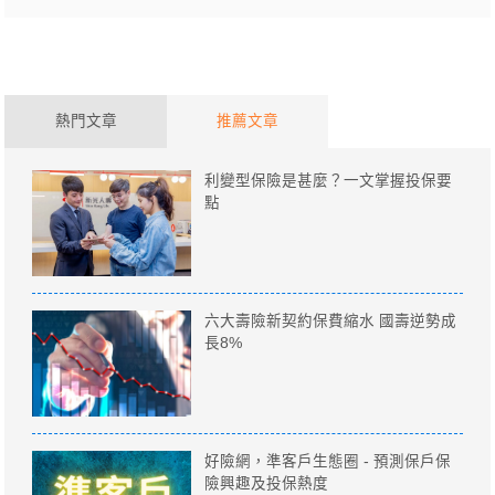
熱門文章
推薦文章
利變型保險是甚麼？一文掌握投保要
點
六大壽險新契約保費縮水 國壽逆勢成
長8%
好險網，準客戶生態圈 - 預測保戶保
險興趣及投保熱度