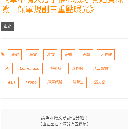
險 保單規劃三重點曝光
》
產險
保險
壽險
保費
保單
大數據
AI
Lemonade
特斯拉
互聯網
人工智慧
Tesla
Hippo
河馬保險
演算法
個人化
請為本篇文章評個分吧！
（由左至右，滿分為五顆星）