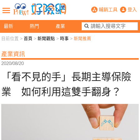
「看不見的手」長期主導保險業 如何
輔銷工具
登入
最新
熱門
產業
目前位置 >
首頁
>
新聞觀點
>
時事
>
新聞推薦
新聞觀點
業務交流
好險懂生活
好險談健康
產業資訊
退休先準備
好險學堂
輔銷工具
活動專區
2020/08/20
「看不見的手」長期主導保險
業 如何利用這雙手翻身？