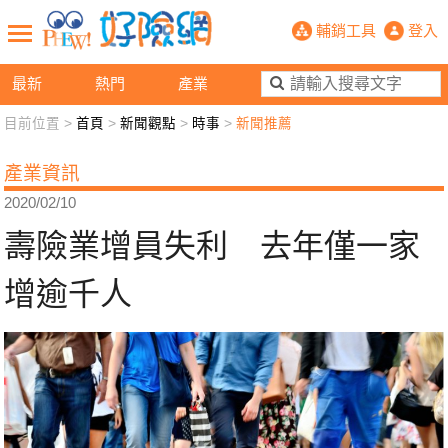
壽險業增員失利 去年僅一家增逾千人
輔銷工具
登入
最新
熱門
產業
目前位置 >
首頁
>
新聞觀點
>
時事
>
新聞推薦
新聞觀點
業務交流
好險懂生活
好險談健康
產業資訊
退休先準備
好險學堂
輔銷工具
活動專區
2020/02/10
壽險業增員失利 去年僅一家
增逾千人