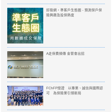
好險網，準客戶生態圈 - 預測保戶保
險興趣及投保熱度
A走保費頻傳 金管會出招
FChFP授證 以專業、誠信與國際認
可 為保險業引領新局