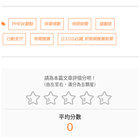
PHEW觀點
保單規劃
保險新聞
儲蓄險
行動支付
新聞推薦
[11/10必讀] 好險網推薦新聞
請為本篇文章評個分吧！
（由左至右，滿分為五顆星）
平均分數
0