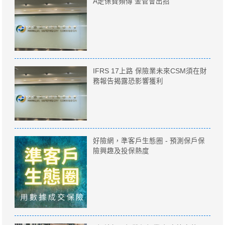
A走保費頻傳 金管會出招
IFRS 17上路 保險業未來CSM須在財
務報告揭露恐影響獲利
好險網，準客戶生態圈 - 預測保戶保
險興趣及投保熱度