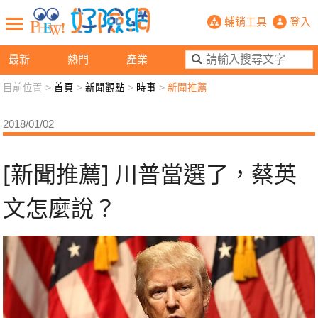
[新聞推薦] 川普當選了，蔡英文怎麼說
輔銷工具
登入
最新
熱門
產業
目前位置 >
首頁
>
新聞觀點
>
時事
>
新聞推薦
新聞觀點
業務交流
好險懂生活
好險談健康
2018/01/02
退休先準備
好險學堂
輔銷工具
活動專區
[新聞推薦] 川普當選了，蔡英
文怎麼說？