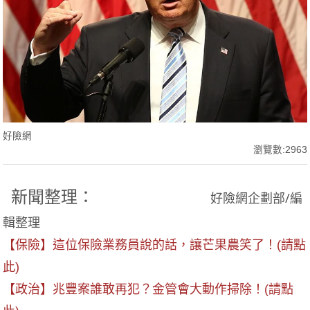
好險網
瀏覽數:2963
新聞整理：
好險網企劃部/編
輯整理
【保險】這位保險業務員說的話，讓芒果農笑了！(請點
此)
【政治】兆豐案誰敢再犯？金管會大動作掃除！(請點