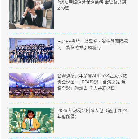
2網站無照經營保經業務 金管會共罰
270萬
FChFP授證 以專業、誠信與國際認
可 為保險業引領新局
台灣連續六年榮登APFinSA亞太保險
獎全球第一 IFPA舉辦「台灣之光 榮
耀全球」聯誼會 千人共襄盛舉
2025 年報稅新制懶人包（適用 2024
年度所得）