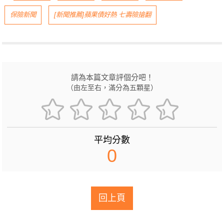
保險新聞
[新聞推薦]蘋果債好熱 七壽險搶翻
請為本篇文章評個分吧！
（由左至右，滿分為五顆星）
平均分數
0
回上頁