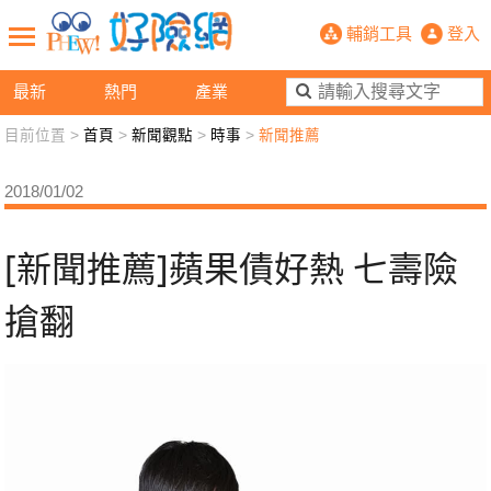
[新聞推薦]蘋果債好熱 七壽險搶翻- 
輔銷工具
登入
最新
熱門
產業
目前位置 >
首頁
>
新聞觀點
>
時事
>
新聞推薦
新聞觀點
業務交流
好險懂生活
好險談健康
2018/01/02
退休先準備
好險學堂
輔銷工具
活動專區
[新聞推薦]蘋果債好熱 七壽險
搶翻