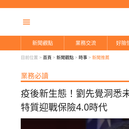
新聞觀點
業務交流
好險
目前位置 >
首頁
>
新聞觀點
>
時事
>
新聞推薦
業務必讀
疫後新生態！劉先覺洞悉未
特質迎戰保險4.0時代