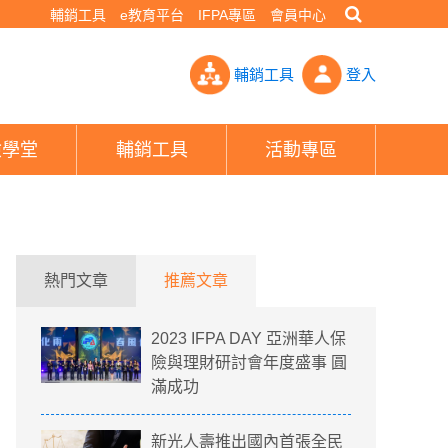
輔銷工具
e教育平台
IFPA專區
會員中心
悉未來3大戰略趨勢 業務員擁4特質迎戰保險4.0時代- PHEW!好
輔銷工具
登入
險學堂
輔銷工具
活動專區
熱門文章
推薦文章
2023 IFPA DAY 亞洲華人保
險與理財研討會年度盛事 圓
滿成功
新光人壽推出國內首張全民