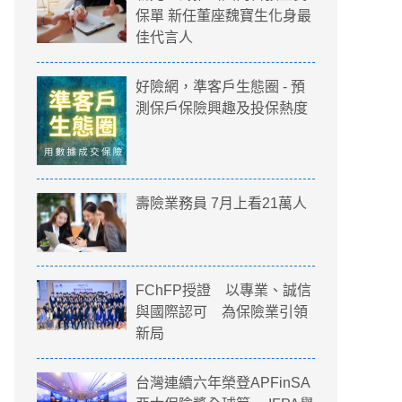
保單 新任董座魏寶生化身最
佳代言人
好險網，準客戶生態圈 - 預
測保戶保險興趣及投保熱度
壽險業務員 7月上看21萬人
FChFP授證 以專業、誠信
與國際認可 為保險業引領
新局
台灣連續六年榮登APFinSA