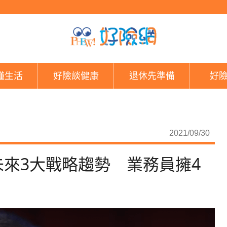
疫後新生態！劉先覺洞
懂生活
好險談健康
退休先準備
好
2021/09/30
來3大戰略趨勢 業務員擁4