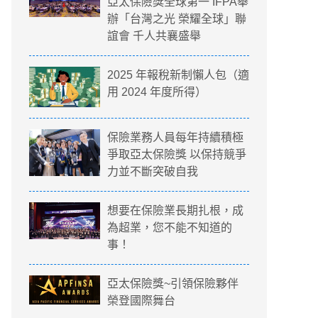
亞太保險獎全球第一 IFPA舉
辦「台灣之光 榮耀全球」聯
誼會 千人共襄盛舉
2025 年報稅新制懶人包（適
用 2024 年度所得）
保險業務人員每年持續積極
爭取亞太保險獎 以保持競爭
力並不斷突破自我
想要在保險業長期扎根，成
為超業，您不能不知道的
事！
亞太保險獎~引領保險夥伴
榮登國際舞台