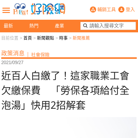
近百人白繳了！這家職業工會欠繳保費
輔銷工具
登入
最新
熱門
產業
目前位置 >
首頁
>
新聞觀點
>
時事
>
新聞推薦
新聞觀點
業務交流
好險懂生活
好險談健康
政策消息
社會保險
退休先準備
好險學堂
輔銷工具
活動專區
2021/09/27
近百人白繳了！這家職業工會
欠繳保費 「勞保各項給付全
泡湯」快用2招解套