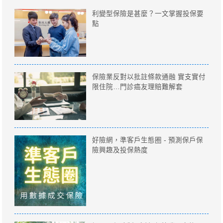
利變型保險是甚麼？一文掌握投保要
點
保險業反對以批註條款通融 實支實付
限住院…門診癌友理賠難解套
好險網，準客戶生態圈 - 預測保戶保
險興趣及投保熱度