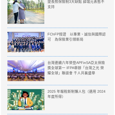
提長照保險制3大缺點 薛瑞元表態不
支持
FChFP授證 以專業、誠信與國際認
可 為保險業引領新局
台灣連續六年榮登APFinSA亞太保險
獎全球第一 IFPA舉辦「台灣之光 榮
耀全球」聯誼會 千人共襄盛舉
2025 年報稅新制懶人包（適用 2024
年度所得）