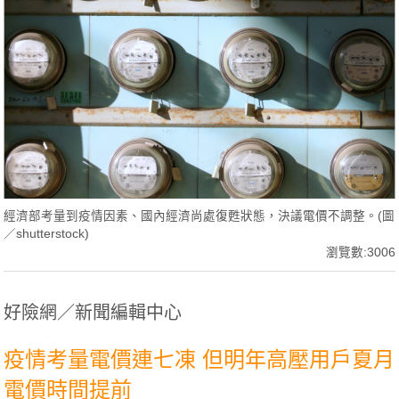
經濟部考量到疫情因素、國內經濟尚處復甦狀態，決議電價不調整。(圖
／shutterstock)
瀏覽數:3006
好險網／新聞編輯中心
疫情考量電價連七凍 但明年高壓用戶夏月
電價時間提前