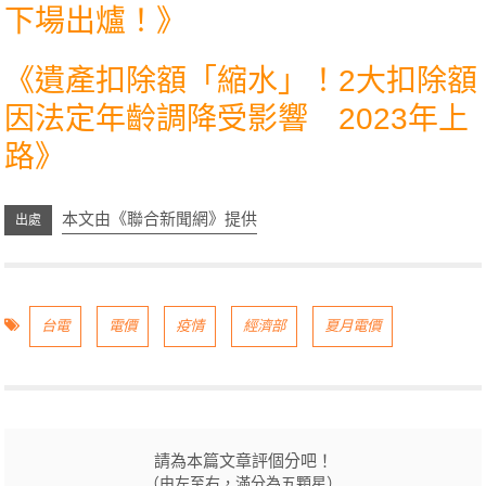
下場出爐！
》
《
遺產扣除額「縮水」！2大扣除額
因法定年齡調降受影響 2023年上
路
》
本文由《聯合新聞網》提供
台電
電價
疫情
經濟部
夏月電價
請為本篇文章評個分吧！
（由左至右，滿分為五顆星）