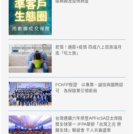
險興趣及投保熱度
悲情！通膨+疫情 四成六上班族淪月
底「吃土族」
FChFP授證 以專業、誠信與國際認
可 為保險業引領新局
台灣連續六年榮登APFinSA亞太保險
獎全球第一 IFPA舉辦「台灣之光 榮
耀全球」聯誼會 千人共襄盛舉