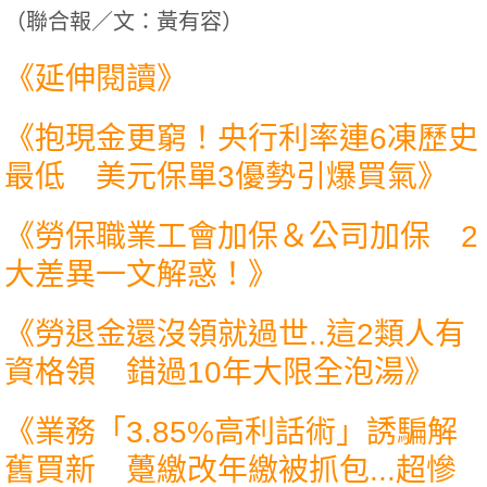
（
聯合報／文：黃有容
）
《延伸閱讀》
《
抱現金更窮！央行利率連6凍歷史
最低 美元保單3優勢引爆買氣
》
《
勞保職業工會加保＆公司加保 2
大差異一文解惑！
》
《
勞退金還沒領就過世..這2類人有
資格領 錯過10年大限全泡湯
》
《
業務「3.85%高利話術」誘騙解
舊買新 躉繳改年繳被抓包...超慘