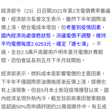
經濟部今（23）日召開2021年第2次電價費率審議
會，經濟部次長曾文生表示，雖然下半年國際油
價上漲，使台電成本增加，但
考量到疫情因素、
國內經濟尚處復甦狀態，決議電價不調整，維持
平均電價每度2.6253元，確定「連七凍」
。不
過，全台2.5萬戶高壓用戶明年夏月電價計費期
間，恐怕會延長到五月下半月就開始。
經濟部表示，燃料成本是影響電價的主要因素，
下半年不僅國際原油價格逐漸反彈上漲，煤價也
有上漲現象。但自5月本土新冠疫情爆發以來，國
內經濟呈現外熱內冷，截至目前商業因營業額衰
退超過50%而申請紓困的22萬個案件中，有五成