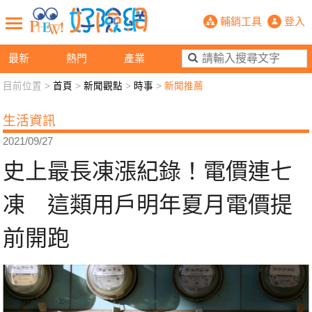
史上最長凍漲紀錄！電價連七凍 這類
輔銷工具
登入
最新
熱門
產業
目前位置 >
首頁
>
新聞觀點
>
時事
>
新聞推薦
新聞觀點
業務交流
好險懂生活
好險談健康
生活資訊
退休先準備
好險學堂
輔銷工具
活動專區
2021/09/27
史上最長凍漲紀錄！電價連七
凍 這類用戶明年夏月電價提
前開跑