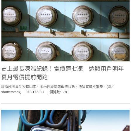
史上最長凍漲紀錄！電價連七凍 這類用戶明年
夏月電價提前開跑
經濟部考量到疫情因素、國內經濟尚處復甦狀態，決議電價不調整。(圖／
shutterstock)
2021.09.27
瀏覽數:1781