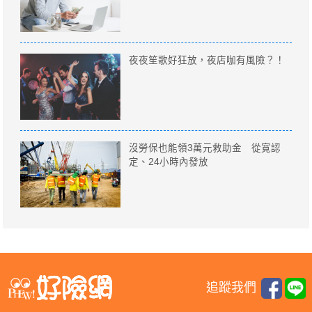
夜夜笙歌好狂放，夜店咖有風險？！
沒勞保也能領3萬元救助金 從寛認
定、24小時內發放
追蹤我們