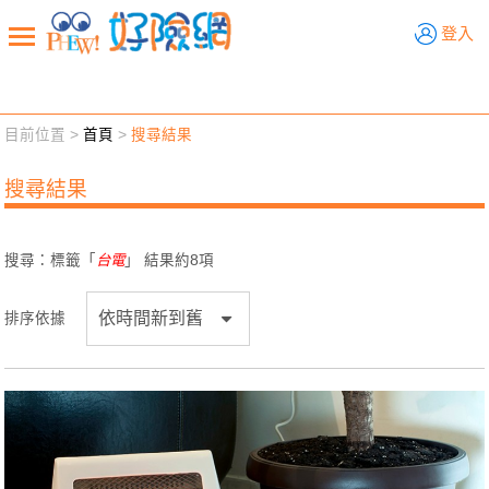
好險網
登入
目前位置 >
首頁
>
搜尋結果
新聞觀點
業務交流
好險懂生活
好險談健康
搜尋結果
退休先準備
好險學堂
輔銷工具
活動專區
搜尋：標籤「
台電
」 結果約
8
項
排序依據