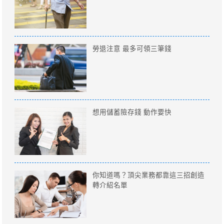
勞退注意 最多可領三筆錢
想用儲蓄險存錢 動作要快
你知道嗎？頂尖業務都靠這三招創造
轉介紹名單