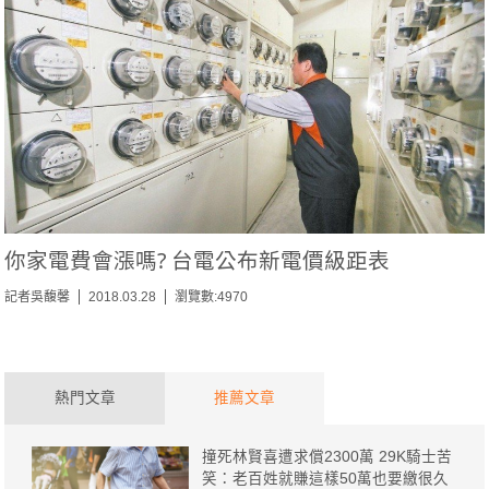
你家電費會漲嗎? 台電公布新電價級距表
記者吳馥馨
2018.03.28
瀏覽數:4970
熱門文章
推薦文章
撞死林賢喜遭求償2300萬 29K騎士苦
笑：老百姓就賺這樣50萬也要繳很久