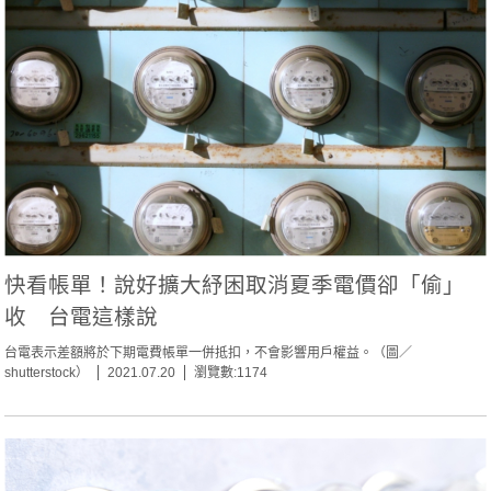
快看帳單！說好擴大紓困取消夏季電價卻「偷」
收 台電這樣說
台電表示差額將於下期電費帳單一併抵扣，不會影響用戶權益。（圖／
shutterstock）
2021.07.20
瀏覽數:1174