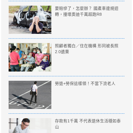
要賠慘了，怎麼辦？ 國產車違規迴
轉，撞壞奧迪千萬超跑R8
照顧者獨白／住在機構 形同被長照
2.0遺棄
勞退+勞保這樣領！不當下流老人
存款有1千萬 不代表退休生活穩如泰
山