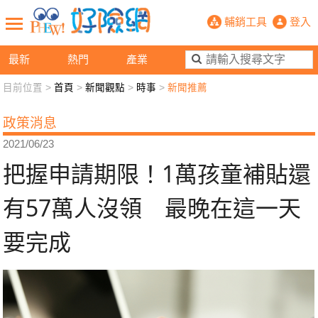
把握申請期限！1萬孩童補貼還有57
輔銷工具
登入
最新
熱門
產業
目前位置 >
首頁
>
新聞觀點
>
時事
>
新聞推薦
新聞觀點
業務交流
好險懂生活
好險談健康
政策消息
退休先準備
好險學堂
輔銷工具
活動專區
2021/06/23
把握申請期限！1萬孩童補貼還
有57萬人沒領 最晚在這一天
要完成