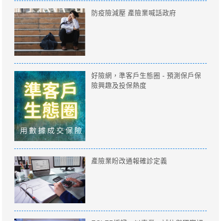
防疫險減壓 產險業喊話政府
好險網，準客戶生態圈 - 預測保戶保
險興趣及投保熱度
產險業盼改通報確診定義