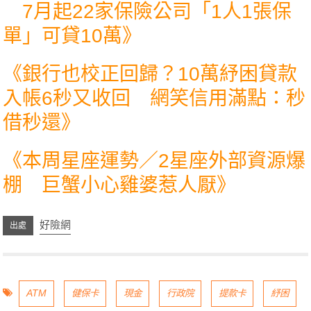
7月起22家保險公司「1人1張保
單」可貸10萬
》
《
銀行也校正回歸？10萬紓困貸款
入帳6秒又收回 網笑信用滿點：秒
借秒還
》
《
本周星座運勢／2星座外部資源爆
棚 巨蟹小心雞婆惹人厭
》
好險網
ATM
健保卡
現金
行政院
提款卡
紓困