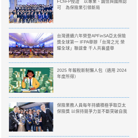
FChFP授證 以專業、誠信與國際認
可 為保險業引領新局
台灣連續六年榮登APFinSA亞太保險
獎全球第一 IFPA舉辦「台灣之光 榮
耀全球」聯誼會 千人共襄盛舉
2025 年報稅新制懶人包（適用 2024
年度所得）
保險業務人員每年持續積極爭取亞太
保險獎 以保持競爭力並不斷突破自我