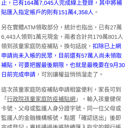
止，已有164萬7,045人完成線上登錄，其中將補
貼匯入指定帳戶的則有151萬4,358人
。
另在實體ATM領取部分，統計也指出，已有27萬
6,443人領到1萬元現金，兩者合計共179萬801人
領到孩童家庭防疫補貼。換句話說，
扣除已上網
申請尚未入帳的民眾，目前還有57萬人尚未領取
補貼，可要把握最後期限，也就是最晚要在9月30
日前完成申請
，可別讓權益悄悄溜走了。
這次孩童家庭防疫補貼申請相當便利，家長可到
「
行政院孩童家庭防疫補貼網
」，輸入孩童健保
卡號、父母或監護人身分證字號、同一位父母或
監護人的金融機構帳號，點選「確認送出」後即
完成登記，審核通過後將陸續匯入指定的銀行帳