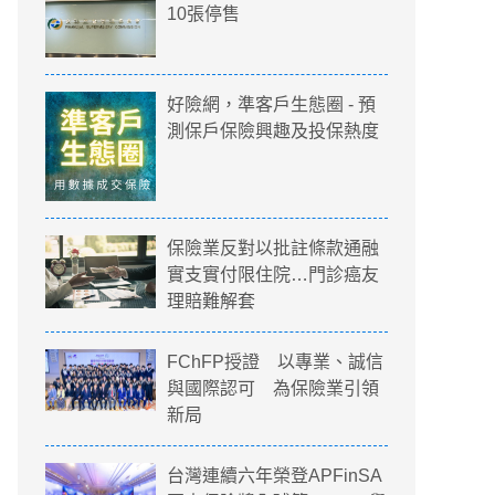
10張停售
好險網，準客戶生態圈 - 預
測保戶保險興趣及投保熱度
保險業反對以批註條款通融
實支實付限住院…門診癌友
理賠難解套
FChFP授證 以專業、誠信
與國際認可 為保險業引領
新局
台灣連續六年榮登APFinSA