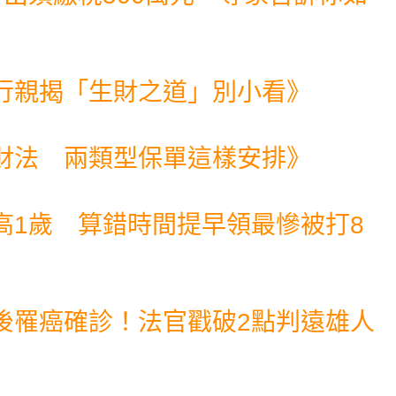
行親揭「生財之道」別小看
》
財法 兩類型保單這樣安排
》
高1歲 算錯時間提早領最慘被打8
後罹癌確診！法官戳破2點判遠雄人