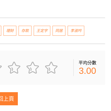
理財
存款
王定宇
同居
李淑吟
平均分數
3.00
回上頁