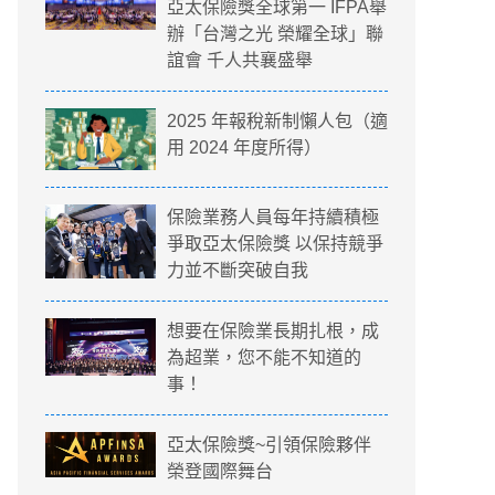
亞太保險獎全球第一 IFPA舉
辦「台灣之光 榮耀全球」聯
誼會 千人共襄盛舉
2025 年報稅新制懶人包（適
用 2024 年度所得）
保險業務人員每年持續積極
爭取亞太保險獎 以保持競爭
力並不斷突破自我
想要在保險業長期扎根，成
為超業，您不能不知道的
事！
亞太保險獎~引領保險夥伴
榮登國際舞台