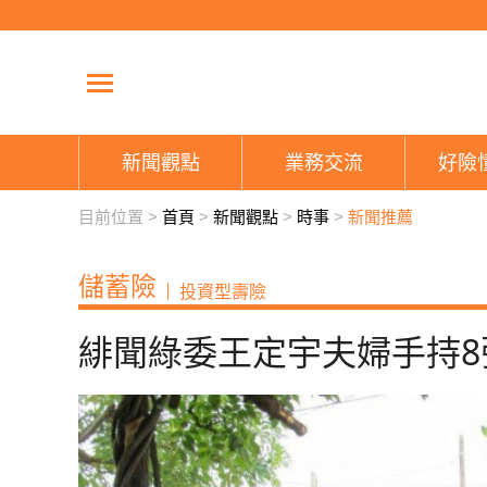
新聞觀點
業務交流
好險
目前位置 >
首頁
>
新聞觀點
>
時事
>
新聞推薦
儲蓄險
投資型壽險
緋聞綠委王定宇夫婦手持