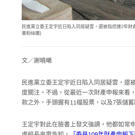
民進黨立委王定宇近日陷入同居疑雲，還被指控連2年財
書粉絲團)
文／謝曉曦
民進黨立委王定宇近日陷入同居疑雲，還被
度關注。不過，從最近一次財產申報來看
款之外，手頭握有11檔股票，以及7張儲蓄
王定宇對此在
臉書
上發文強調，他都如常
處組長來電告知，
「委員109年財產申報