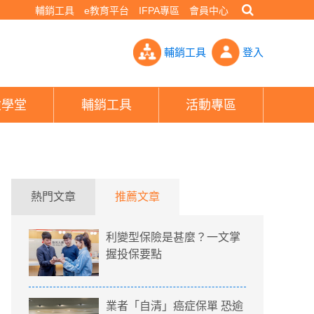
輔銷工具
e教育平台
IFPA專區
會員中心
持8張保單 保險理財最愛這一味- PHEW!好險網
輔銷工具
登入
險學堂
輔銷工具
活動專區
熱門文章
推薦文章
利變型保險是甚麼？一文掌
握投保要點
業者「自清」癌症保單 恐逾