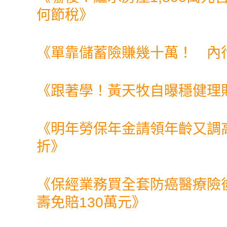
何節稅
》
《
單靠儲蓄險賺幾十萬！ 內
《
跟著學！黃天牧自曝穩健理
《
明年勞保年金請領年齡又調
折
》
《
保經業務買全套防癌醫療險
壽免賠130萬元
》