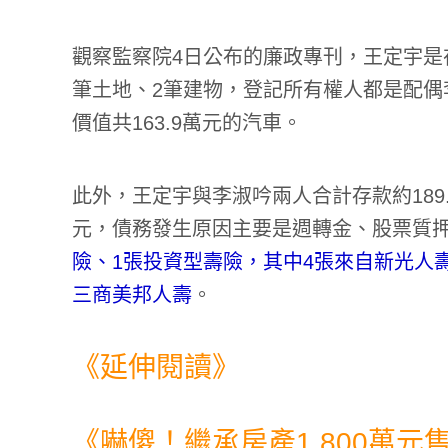
觀察監察院4日公布的廉政專刊，王定宇是在
筆土地、2筆建物，登記所有權人都是配偶
價值共163.9萬元的汽車。
此外，王定宇與李淑吟兩人合計存款約189.7
元，債務發生原因主要是週轉金、股票質
險、1張投資型壽險，其中4張來自新光人
三商美邦人壽
。
《延伸閱讀》
《
嚇傻！繼承房產1,800萬元