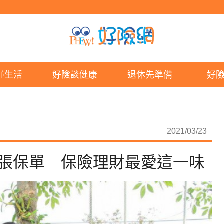
緋聞綠委王定宇夫婦手
懂生活
好險談健康
退休先準備
好
2021/03/23
8張保單 保險理財最愛這一味