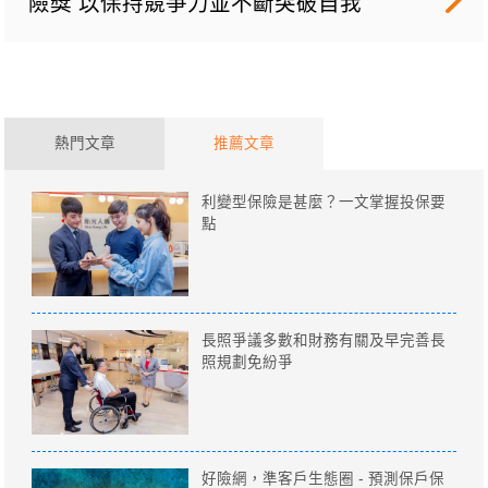
險獎 以保持競爭力並不斷突破自我
熱門文章
推薦文章
利變型保險是甚麼？一文掌握投保要
點
長照爭議多數和財務有關及早完善長
照規劃免紛爭
好險網，準客戶生態圈 - 預測保戶保