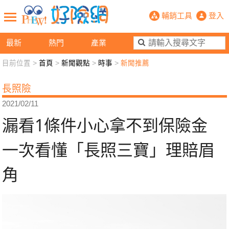
漏看1條件小心拿不到保險金 一次看
輔銷工具
登入
最新
熱門
產業
目前位置 >
首頁
>
新聞觀點
>
時事
>
新聞推薦
新聞觀點
業務交流
好險懂生活
好險談健康
長照險
退休先準備
好險學堂
輔銷工具
活動專區
2021/02/11
漏看1條件小心拿不到保險金
一次看懂「長照三寶」理賠眉
角