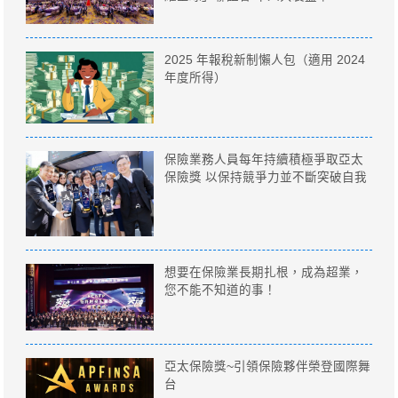
2025 年報稅新制懶人包（適用 2024
年度所得）
保險業務人員每年持續積極爭取亞太
保險獎 以保持競爭力並不斷突破自我
想要在保險業長期扎根，成為超業，
您不能不知道的事！
亞太保險獎~引領保險夥伴榮登國際舞
台