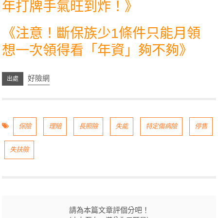
年打牌手氣旺到炸！
》
《
注意！斷保族少1條件只能月領
想一次領得看「年資」夠不夠
》
好險網
保險
理賠
長照險
失能
特定傷病險
停售
失扶險
請為本篇文章評個分吧！