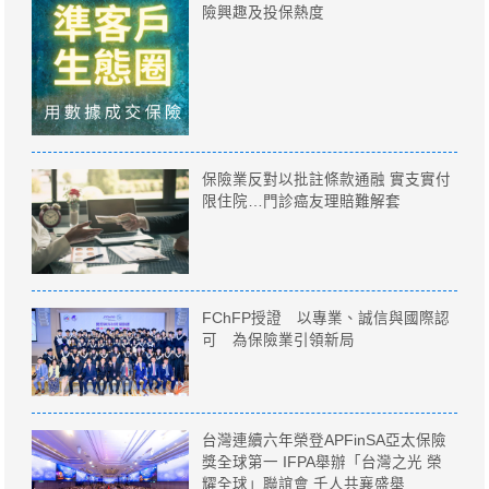
險興趣及投保熱度
保險業反對以批註條款通融 實支實付
限住院…門診癌友理賠難解套
FChFP授證 以專業、誠信與國際認
可 為保險業引領新局
台灣連續六年榮登APFinSA亞太保險
獎全球第一 IFPA舉辦「台灣之光 榮
耀全球」聯誼會 千人共襄盛舉