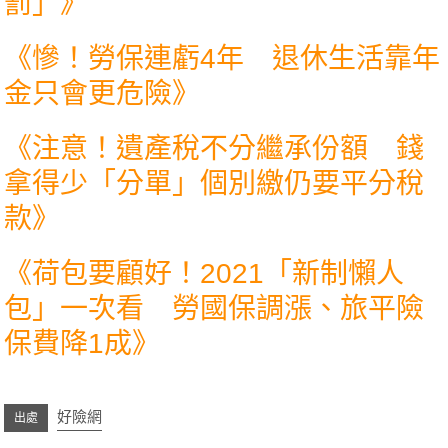
罰」
》
《
慘！勞保連虧4年 退休生活靠年
金只會更危險
》
《
注意！遺產稅不分繼承份額 錢
拿得少「分單」個別繳仍要平分稅
款
》
《
荷包要顧好！2021「新制懶人
包」一次看 勞國保調漲、旅平險
保費降1成
》
好險網