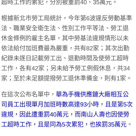
超時工作的累犯，分別被重罰40、35萬元。
根據
新北市勞工局
統計，今年第6波違反勞動基準
法、職業安全衛生法、性別工作平等法、勞工退
休金條例的雇主名單，其中勞基法違規情形以未
依法給付加班費最為嚴重，共有82家；其次出勤
紀錄未逐日記載勞工出、退勤時間及使勞工超時
工作，各有42家；另未給予勞工例假休息，共34
家；至於未足額提撥勞工退休準備金，則有1家。
在這次公布名單中，
華為手機供應鏈大廠相互公
司員工出現單月加班時數高達93小時，且是第5次
違規，因此遭重罰40萬元，而南山人壽也因使勞
工超時工作，且是同為5次累犯，也挨罰35萬元
。