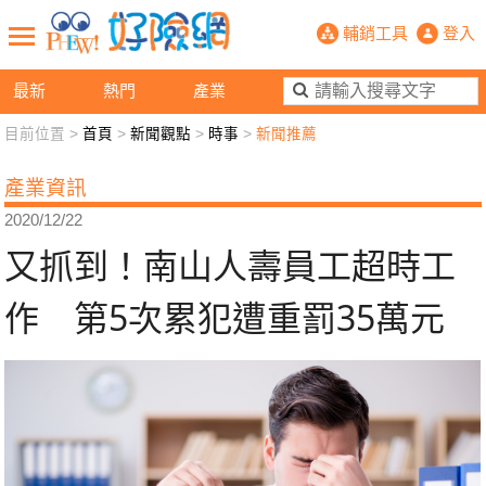
又抓到！南山人壽員工超時工作 第5
輔銷工具
登入
最新
熱門
產業
目前位置 >
首頁
>
新聞觀點
>
時事
>
新聞推薦
新聞觀點
業務交流
好險懂生活
好險談健康
產業資訊
退休先準備
好險學堂
輔銷工具
活動專區
2020/12/22
又抓到！南山人壽員工超時工
作 第5次累犯遭重罰35萬元