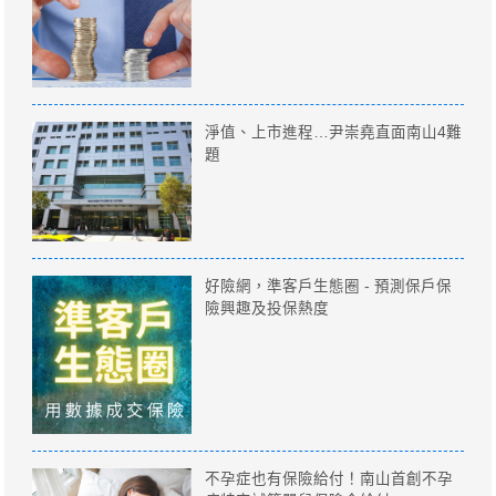
淨值、上市進程…尹崇堯直面南山4難
題
好險網，準客戶生態圈 - 預測保戶保
險興趣及投保熱度
不孕症也有保險給付！南山首創不孕