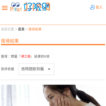
好險網
登入
目前位置 >
首頁
>
搜尋結果
新聞觀點
業務交流
好險懂生活
好險談健康
搜尋結果
退休先準備
好險學堂
輔銷工具
活動專區
搜尋：標籤「
勞工局
」 結果約
6
項
排序依據