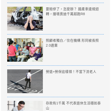
要賠慘了，怎麼辦？ 國產車違規迴
轉，撞壞奧迪千萬超跑R8
照顧者獨白／住在機構 形同被長照
2.0遺棄
勞退+勞保這樣領！不當下流老人
存款有1千萬 不代表退休生活穩如泰
山