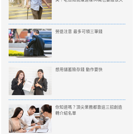
勞退注意 最多可領三筆錢
想用儲蓄險存錢 動作要快
你知道嗎？頂尖業務都靠這三招創造
轉介紹名單