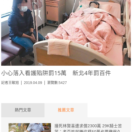
小心落入看護陷阱罰15萬 新北4年罰百件
記者王敏旭
2019.04.09
瀏覽數:5427
熱門文章
推薦文章
撞死林賢喜遭求償2300萬 29K騎士苦
笑：老百姓就賺這樣50萬也要繳很久