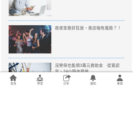
夜夜笙歌好狂放，夜店咖有風險？！
沒勞保也能領3萬元救助金 從寛認
定、24小時內發放
追蹤我們