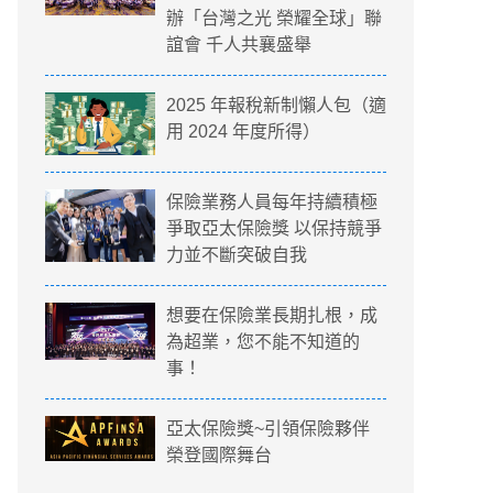
辦「台灣之光 榮耀全球」聯
誼會 千人共襄盛舉
2025 年報稅新制懶人包（適
用 2024 年度所得）
保險業務人員每年持續積極
爭取亞太保險獎 以保持競爭
力並不斷突破自我
想要在保險業長期扎根，成
為超業，您不能不知道的
事！
亞太保險獎~引領保險夥伴
榮登國際舞台