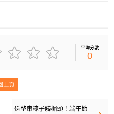
平均分數
0
回上頁
送整串粽子觸楣頭！端午節