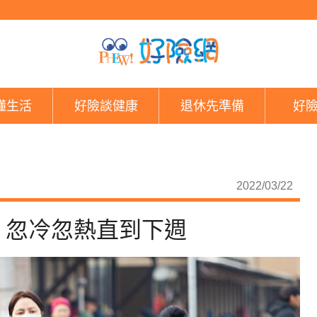
「乍暖還寒」氣溫變化
懂生活
好險談健康
退休先準備
好
2022/03/22
！忽冷忽熱直到下週