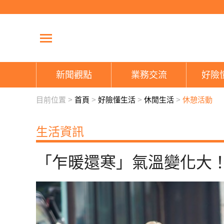
新聞觀點
業務交流
好險
目前位置 >
首頁
>
好險懂生活
>
休閒生活
>
休憩活動
生活資訊
「乍暖還寒」氣溫變化大