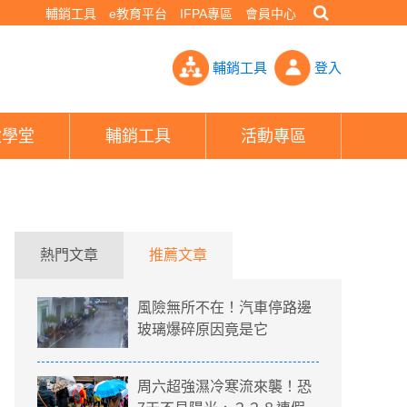
輔銷工具
e教育平台
IFPA專區
會員中心
大！忽冷忽熱直到下週- PHEW!好險網
輔銷工具
登入
險學堂
輔銷工具
活動專區
熱門文章
推薦文章
風險無所不在！汽車停路邊
玻璃爆碎原因竟是它
周六超強濕冷寒流來襲！恐