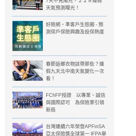
7天不見陽光，２２８連假
天氣預測曝光！
好險網，準客戶生態圈 - 預
測保戶保險興趣及投保熱度
春節返鄉衣物該帶那些？連
假九天北中南天氣變化一次
看！
FChFP授證 以專業、誠信
與國際認可 為保險業引領
新局
台灣連續六年榮登APFinSA
亞太保險獎全球第一 IFPA舉