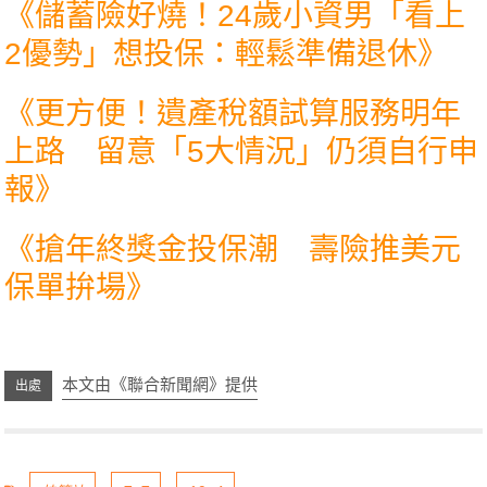
《
儲蓄險好燒！24歲小資男「看上
2優勢」想投保：輕鬆準備退休
》
《
更方便！遺產稅額試算服務明年
上路 留意「5大情況」仍須自行申
報
》
《
搶年終獎金投保潮 壽險推美元
保單拚場
》
本文由《聯合新聞網》提供