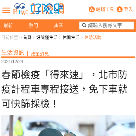
春節檢疫「得來速」，北市防疫計程車
輔銷工具
登入
最新
熱門
產業
目前位置 >
首頁
>
好險懂生活
>
休閒生活
>
休憩活動
新聞觀點
業務交流
好險懂生活
好險談健康
生活資訊
政策消息
退休先準備
好險學堂
輔銷工具
活動專區
2021/12/24
春節檢疫「得來速」，北市防
疫計程車專程接送，免下車就
可快篩採檢！