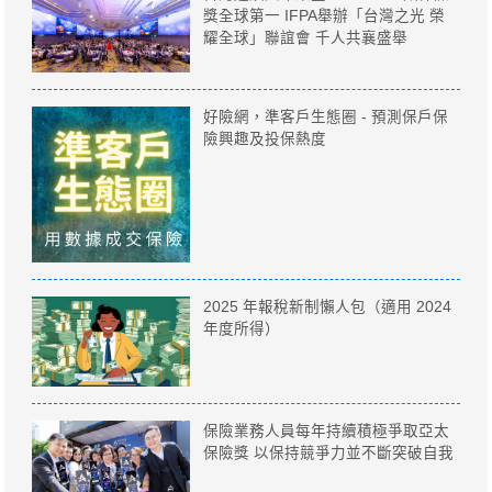
獎全球第一 IFPA舉辦「台灣之光 榮
耀全球」聯誼會 千人共襄盛舉
好險網，準客戶生態圈 - 預測保戶保
險興趣及投保熱度
2025 年報稅新制懶人包（適用 2024
年度所得）
保險業務人員每年持續積極爭取亞太
保險獎 以保持競爭力並不斷突破自我