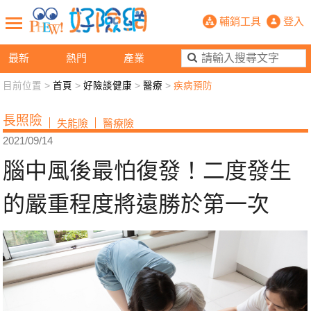
腦中風後最怕復發！二度發生的嚴重程
輔銷工具
登入
最新
熱門
產業
目前位置 >
首頁
>
好險談健康
>
醫療
>
疾病預防
新聞觀點
業務交流
好險懂生活
好險談健康
長照險
失能險
醫療險
退休先準備
好險學堂
輔銷工具
活動專區
2021/09/14
腦中風後最怕復發！二度發生
的嚴重程度將遠勝於第一次