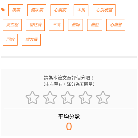
疾病
糖尿病
心臟病
中風
心肌梗塞
高血壓
慢性病
三高
血糖
血壓
心血管
回診
處方籤
請為本篇文章評個分吧！
（由左至右，滿分為五顆星）
平均分數
0