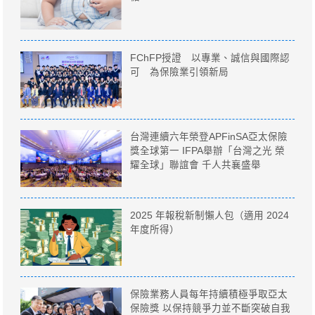
FChFP授證 以專業、誠信與國際認
可 為保險業引領新局
台灣連續六年榮登APFinSA亞太保險
獎全球第一 IFPA舉辦「台灣之光 榮
耀全球」聯誼會 千人共襄盛舉
2025 年報稅新制懶人包（適用 2024
年度所得）
保險業務人員每年持續積極爭取亞太
保險獎 以保持競爭力並不斷突破自我