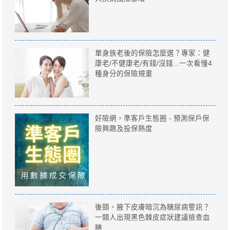
單身族老後的保險怎麼選？專家：健
康老/不健康老/有錢/沒錢...一次看懂4
種身分的保險規畫
好險網，準客戶生態圈 - 預測保戶保
險興趣及投保熱度
後頸、腋下皮膚暗沉為糖尿病警訊？
一類人出現黑色棘皮症狀建議檢查血
糖