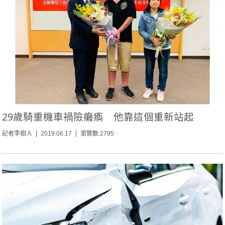
29歲騎重機車禍險癱瘓 他靠這個重新站起
記者李樹人
2019.06.17
瀏覽數:2795