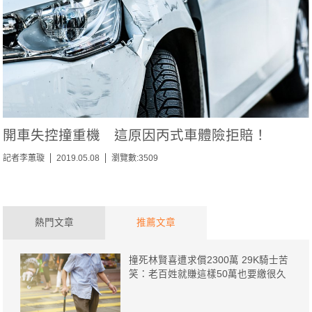
開車失控撞重機 這原因丙式車體險拒賠！
記者李蕙璇
2019.05.08
瀏覽數:3509
熱門文章
推薦文章
撞死林賢喜遭求償2300萬 29K騎士苦
笑：老百姓就賺這樣50萬也要繳很久