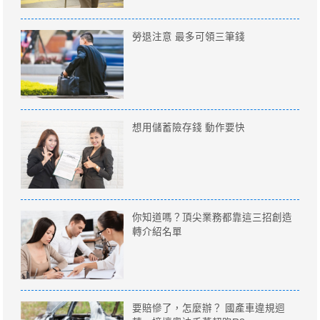
勞退注意 最多可領三筆錢
想用儲蓄險存錢 動作要快
你知道嗎？頂尖業務都靠這三招創造
轉介紹名單
要賠慘了，怎麼辦？ 國產車違規迴