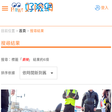
好險網
登入
目前位置 >
首頁
>
搜尋結果
新聞觀點
業務交流
好險懂生活
好險談健康
搜尋結果
退休先準備
好險學堂
輔銷工具
活動專區
搜尋：標籤「
重機
」 結果約
6
項
排序依據