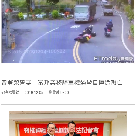
曾登榮譽宴 富邦業務騎重機過彎自摔遭輾亡
記者陳豐德
2019.12.05
瀏覽數:9820