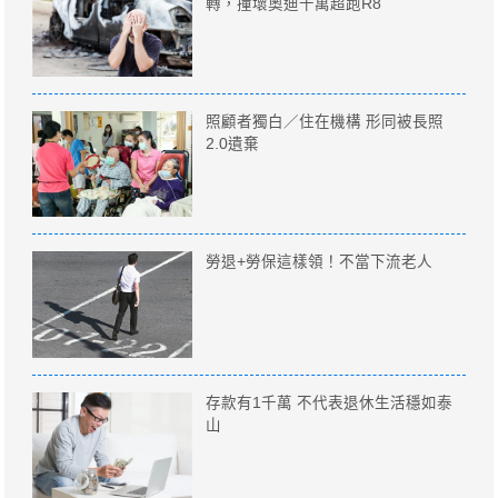
轉，撞壞奧迪千萬超跑R8
照顧者獨白／住在機構 形同被長照
2.0遺棄
勞退+勞保這樣領！不當下流老人
存款有1千萬 不代表退休生活穩如泰
山