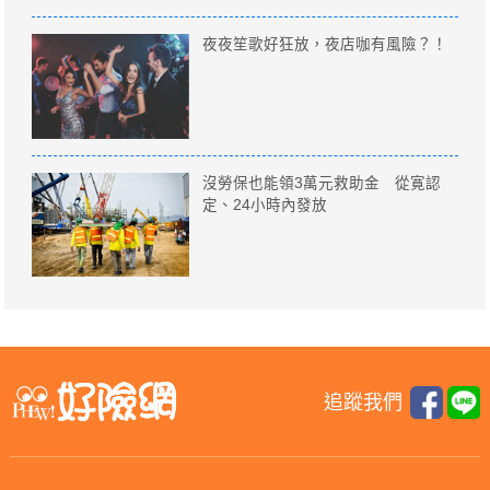
夜夜笙歌好狂放，夜店咖有風險？！
沒勞保也能領3萬元救助金 從寛認
定、24小時內發放
追蹤我們