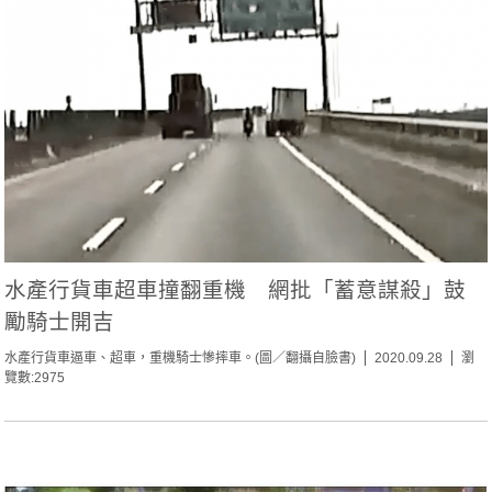
水產行貨車超車撞翻重機 網批「蓄意謀殺」鼓
勵騎士開吉
水產行貨車逼車、超車，重機騎士慘摔車。(圖／翻攝自臉書)
2020.09.28
瀏
覽數:2975