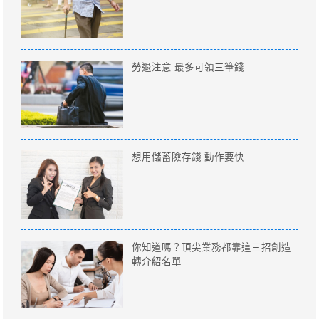
勞退注意 最多可領三筆錢
想用儲蓄險存錢 動作要快
你知道嗎？頂尖業務都靠這三招創造
轉介紹名單