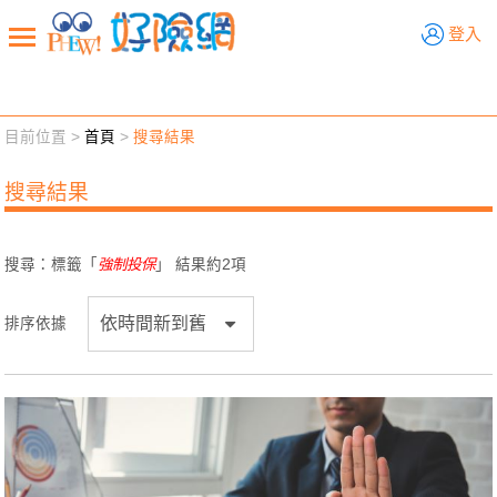
好險網
登入
目前位置 >
首頁
>
搜尋結果
新聞觀點
業務交流
好險懂生活
好險談健康
搜尋結果
退休先準備
好險學堂
輔銷工具
活動專區
搜尋：標籤「
強制投保
」 結果約
2
項
排序依據