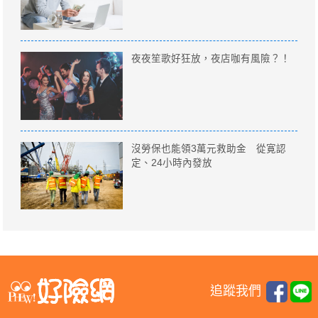
夜夜笙歌好狂放，夜店咖有風險？！
沒勞保也能領3萬元救助金 從寛認
定、24小時內發放
追蹤我們