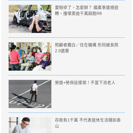
要賠慘了，怎麼辦？ 國產車違規迴
轉，撞壞奧迪千萬超跑R8
照顧者獨白／住在機構 形同被長照
2.0遺棄
勞退+勞保這樣領！不當下流老人
存款有1千萬 不代表退休生活穩如泰
山