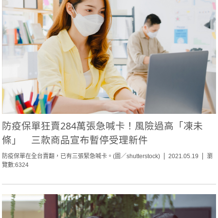
防疫保單狂賣284萬張急喊卡！風險過高「凍未
條」 三款商品宣布暫停受理新件
防疫保單在全台賣翻，已有三張緊急喊卡。(圖／shutterstock)
2021.05.19
瀏
覽數:6324