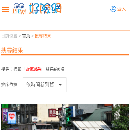
好險網
登入
目前位置 >
首頁
>
搜尋結果
新聞觀點
業務交流
好險懂生活
好險談健康
搜尋結果
退休先準備
好險學堂
輔銷工具
活動專區
搜尋：標籤「
社區感染
」 結果約
8
項
排序依據