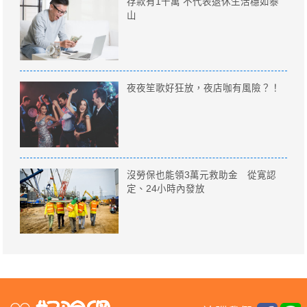
存款有1千萬 不代表退休生活穩如泰
山
夜夜笙歌好狂放，夜店咖有風險？！
沒勞保也能領3萬元救助金 從寛認
定、24小時內發放