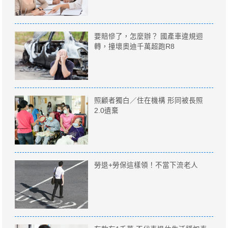
要賠慘了，怎麼辦？ 國產車違規迴
轉，撞壞奧迪千萬超跑R8
照顧者獨白／住在機構 形同被長照
2.0遺棄
勞退+勞保這樣領！不當下流老人