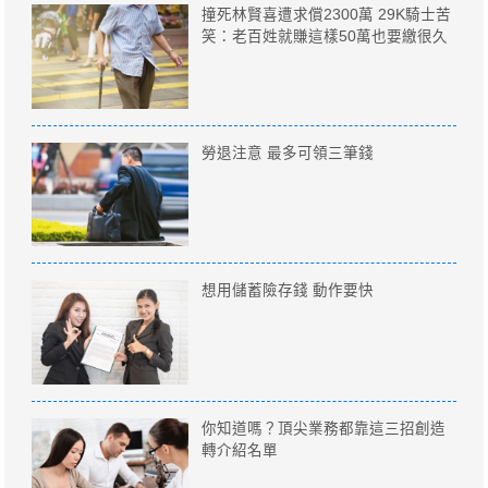
撞死林賢喜遭求償2300萬 29K騎士苦
笑：老百姓就賺這樣50萬也要繳很久
勞退注意 最多可領三筆錢
想用儲蓄險存錢 動作要快
你知道嗎？頂尖業務都靠這三招創造
轉介紹名單