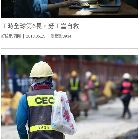
工時全球第6長，勞工當自救
好險網/羽聞
2018.05.15
瀏覽數:3934