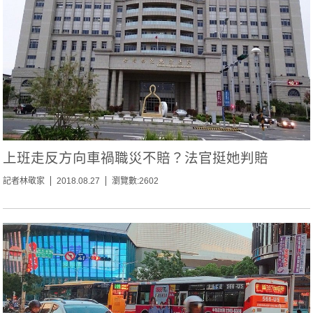
上班走反方向車禍職災不賠？法官挺她判賠
記者林敬家
2018.08.27
瀏覽數:2602