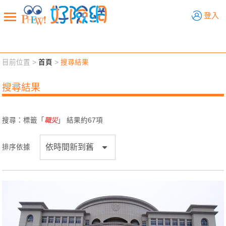
好險網
登入
目前位置 >
首頁
>
搜尋結果
新聞觀點
業務交流
好險懂生活
好險談健康
搜尋結果
退休先準備
好險學堂
輔銷工具
活動專區
搜尋：標籤「
職災
」 結果約
67
項
排序依據