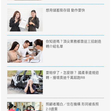
想用儲蓄險存錢 動作要快
你知道嗎？頂尖業務都靠這三招創造
轉介紹名單
要賠慘了，怎麼辦？ 國產車違規迴
轉，撞壞奧迪千萬超跑R8
照顧者獨白／住在機構 形同被長照
2.0遺棄