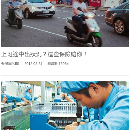
上班途中出狀況？這些保險賠你！
好險網/羽聞
2018.08.24
瀏覽數:18984