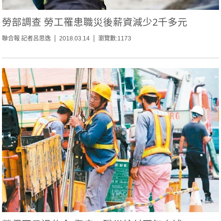
勞部調查 勞工罹患職災後薪資減少2千多元
聯合報 記者呂思逸
2018.03.14
瀏覽數:1173