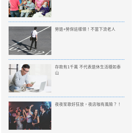
勞退+勞保這樣領！不當下流老人
存款有1千萬 不代表退休生活穩如泰
山
夜夜笙歌好狂放，夜店咖有風險？！