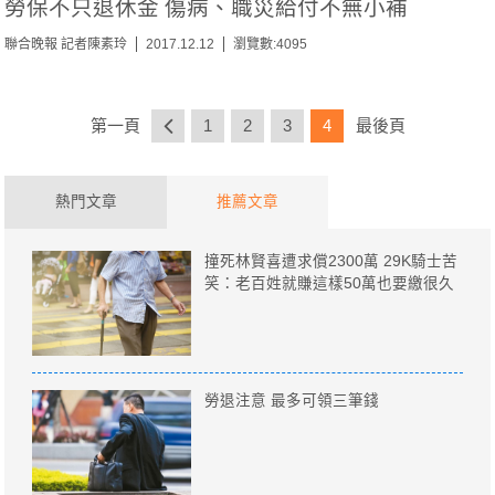
勞保不只退休金 傷病、職災給付不無小補
聯合晚報 記者陳素玲
2017.12.12
瀏覽數:4095
第一頁
1
2
3
4
最後頁
熱門文章
推薦文章
撞死林賢喜遭求償2300萬 29K騎士苦
笑：老百姓就賺這樣50萬也要繳很久
勞退注意 最多可領三筆錢