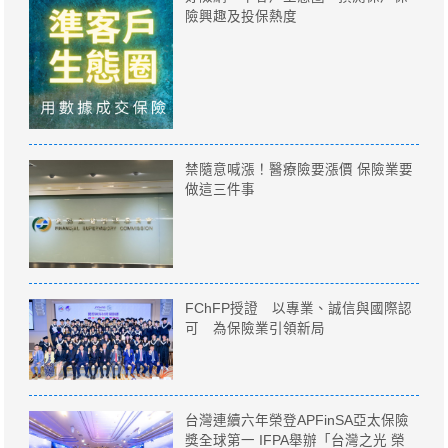
險興趣及投保熱度
禁隨意喊漲！醫療險要漲價 保險業要
做這三件事
FChFP授證 以專業、誠信與國際認
可 為保險業引領新局
台灣連續六年榮登APFinSA亞太保險
獎全球第一 IFPA舉辦「台灣之光 榮