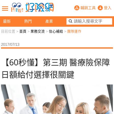
【60秒懂】第三期 醫療險保障 日額
輔銷工具
登入
最新
熱門
產業
目前位置 >
首頁
>
業務交流
>
信心補給
>
團隊運作
新聞觀點
業務交流
好險懂生活
好險談健康
2017/07/13
退休先準備
好險學堂
輔銷工具
活動專區
【60秒懂】第三期 醫療險保障
日額給付選擇很關鍵