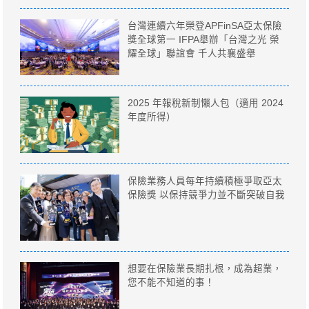
台灣連續六年榮登APFinSA亞太保險
獎全球第一 IFPA舉辦「台灣之光 榮
耀全球」聯誼會 千人共襄盛舉
2025 年報稅新制懶人包（適用 2024
年度所得）
保險業務人員每年持續積極爭取亞太
保險獎 以保持競爭力並不斷突破自我
想要在保險業長期扎根，成為超業，
您不能不知道的事！