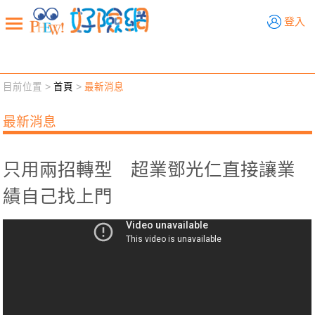
好險網
登入
目前位置 >
首頁
>
最新消息
新聞觀點
業務交流
好險懂生活
好險談健康
最新消息
退休先準備
好險學堂
輔銷工具
活動專區
只用兩招轉型 超業鄧光仁直接讓業
績自己找上門