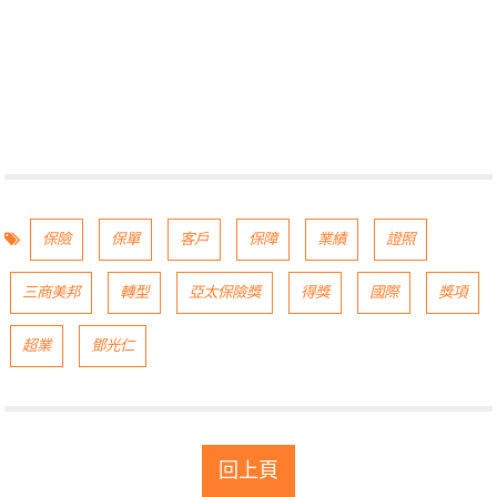
保險
保單
客戶
保障
業績
證照
三商美邦
轉型
亞太保險獎
得獎
國際
獎項
超業
鄧光仁
回上頁