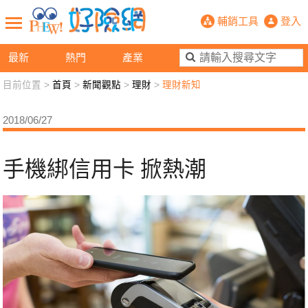
手機綁信用卡 掀熱潮- PHEW!好險
輔銷工具
登入
最新
熱門
產業
目前位置 >
首頁
>
新聞觀點
>
理財
>
理財新知
新聞觀點
業務交流
好險懂生活
好險談健康
2018/06/27
退休先準備
好險學堂
輔銷工具
活動專區
手機綁信用卡 掀熱潮